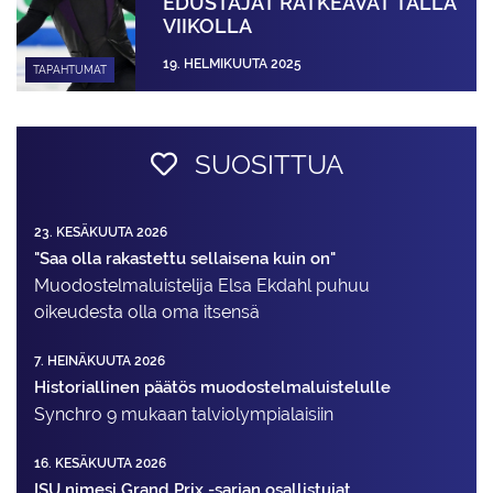
EDUSTAJAT RATKEAVAT TÄLLÄ
VIIKOLLA
19. HELMIKUUTA 2025
TAPAHTUMAT
SUOSITTUA
23. KESÄKUUTA 2026
"Saa olla rakastettu sellaisena kuin on"
Muodostelma­luistelija Elsa Ekdahl puhuu
oikeudesta olla oma itsensä
7. HEINÄKUUTA 2026
Historiallinen päätös muodostelmaluistelulle
Synchro 9 mukaan talviolympialaisiin
16. KESÄKUUTA 2026
ISU nimesi Grand Prix -sarjan osallistujat