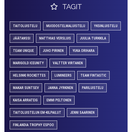
TAGIT
TAITOLUISTELU
MUODOSTELMALUISTELU
YKSINLUISTELU
JÄÄTANSSI
MATTHIAS VERSLUIS
JUULIA TURKKILA
TEAM UNIQUE
JUHO PIRINEN
YUKA ORIHARA
MARIGOLD ICEUNITY
VALTTER VIRTANEN
HELSINKI ROCKETTES
LUMINEERS
TEAM FINTASTIC
MAKAR SUNTSEV
JANNA JYRKINEN
PARILUISTELU
KAISA ARRATEIG
EMMI PELTONEN
TAITOLUISTELUN EM-KILPAILUT
JENNI SAARINEN
FINLANDIA TROPHY ESPOO