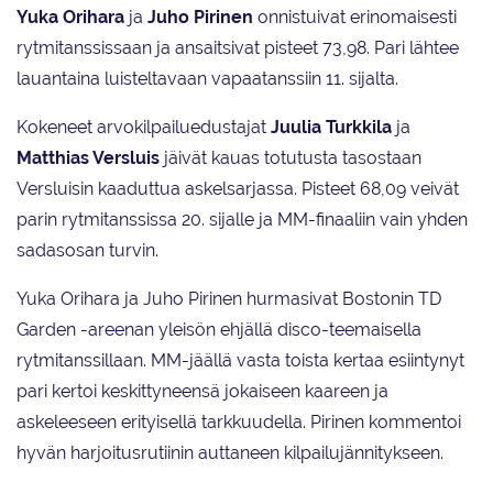
Yuka Orihara
ja
Juho Pirinen
onnistuivat erinomaisesti
rytmitanssissaan ja ansaitsivat pisteet 73,98. Pari lähtee
lauantaina luisteltavaan vapaatanssiin 11. sijalta.
Kokeneet arvokilpailuedustajat
Juulia Turkkila
ja
Matthias Versluis
jäivät kauas totutusta tasostaan
Versluisin kaaduttua askelsarjassa. Pisteet 68,09 veivät
parin rytmitanssissa 20. sijalle ja MM-finaaliin vain yhden
sadasosan turvin.
Yuka Orihara ja Juho Pirinen hurmasivat Bostonin TD
Garden -areenan yleisön ehjällä disco-teemaisella
rytmitanssillaan. MM-jäällä vasta toista kertaa esiintynyt
pari kertoi keskittyneensä jokaiseen kaareen ja
askeleeseen erityisellä tarkkuudella. Pirinen kommentoi
hyvän harjoitusrutiinin auttaneen kilpailujännitykseen.