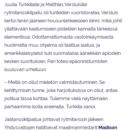
Juulia Turkkilalle ja Matthias Versluisille
rytmitanssikilpailu oli tunteiden vuoristorataa. Versluis
kertoi terän jääneen housunlahkeeseen kiinni, mikä johti
yllättävään kaatumiseen pisteiden kannalta tärkeässä
elementissä. Odottamattomasta vastoinkäymisestä
huolimatta muu ohjelma oli taattua laatua, ja
amerikkalaisyleisö tuki suomalaisia äänekkäin aplodein
kesken suorituksen. Pari totesi epäonnistumisten
kuuluvan urheiluun.
– Meillä on ollut mieletön valmistautuminen. Se
kehittymisen tunne, joka harjoituksissa on ollut, antaa
potkua tässä kohtaa. Tulemme vielä näyttämään
parhaamme isolla areenalla, Turkkila sanoi.
Jäätanssikilpailua johtavat rytmitanssin jälkeen
Yhdysvaltojen hallitsevat maailmanmestarit
Madison