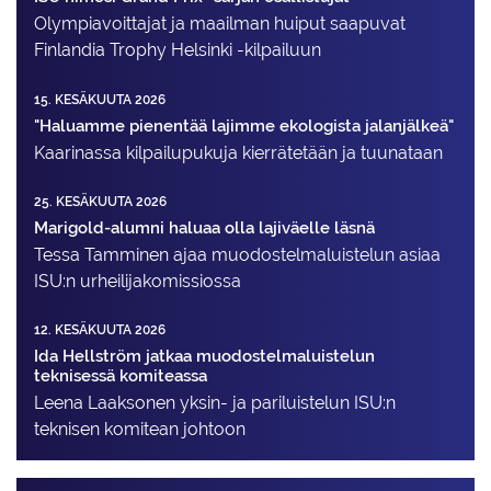
Olympiavoittajat ja maailman huiput saapuvat
Finlandia Trophy Helsinki -kilpailuun
15. KESÄKUUTA 2026
"Haluamme pienentää lajimme ekologista jalanjälkeä"
Kaarinassa kilpailupukuja kierrätetään ja tuunataan
25. KESÄKUUTA 2026
Marigold-alumni haluaa olla lajiväelle läsnä
Tessa Tamminen ajaa muodostelma­luistelun asiaa
ISU:n urheilija­komissiossa
12. KESÄKUUTA 2026
Ida Hellström jatkaa muodostelmaluistelun
teknisessä komiteassa
Leena Laaksonen yksin- ja pariluistelun ISU:n
teknisen komitean johtoon