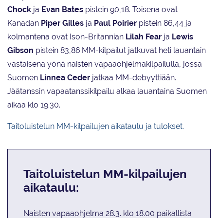
Chock
ja
Evan Bates
pistein 90,18. Toisena ovat
Kanadan
Piper Gilles
ja
Paul Poirier
pistein 86,44 ja
kolmantena ovat Ison-Britannian
Lilah Fear
ja
Lewis
Gibson
pistein 83,86.MM-kilpailut jatkuvat heti lauantain
vastaisena yönä naisten vapaaohjelmakilpailulla, jossa
Suomen
Linnea Ceder
jatkaa MM-debyyttiään.
Jäätanssin vapaatanssikilpailu alkaa lauantaina Suomen
aikaa klo 19.30.
Taitoluistelun MM-kilpailujen aikataulu ja tulokset.
Taitoluistelun MM-kilpailujen
aikataulu:
Naisten vapaaohjelma 28.3. klo 18.00 paikallista