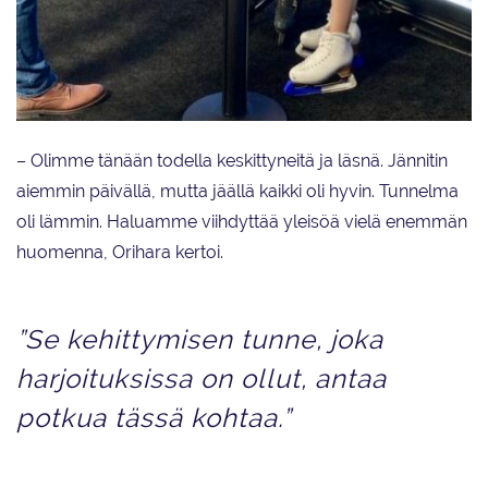
Juulia Turkkila ja Matthias Versluis Ylen haastateltavana.
– Olimme tänään todella keskittyneitä ja läsnä. Jännitin
aiemmin päivällä, mutta jäällä kaikki oli hyvin. Tunnelma
oli lämmin. Haluamme viihdyttää yleisöä vielä enemmän
huomenna, Orihara kertoi.
”Se kehittymisen tunne, joka
harjoituksissa on ollut, antaa
potkua tässä kohtaa.”