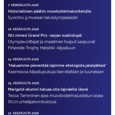
7. HEINÄKUUTA 2026
Historiallinen päätös muodostelmaluistelulle
Synchro 9 mukaan talviolympialaisiin
16. KESÄKUUTA 2026
ISU nimesi Grand Prix -sarjan osallistujat
Olympiavoittajat ja maailman huiput saapuvat
Finlandia Trophy Helsinki -kilpailuun
15. KESÄKUUTA 2026
"Haluamme pienentää lajimme ekologista jalanjälkeä"
Kaarinassa kilpailupukuja kierrätetään ja tuunataan
25. KESÄKUUTA 2026
Marigold-alumni haluaa olla lajiväelle läsnä
Tessa Tamminen ajaa muodostelma­luistelun asiaa
ISU:n urheilija­komissiossa
12. KESÄKUUTA 2026