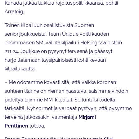
Kanada jatkaa tiukkaa rajoituspolitiikkaansa, pohtii
Arrateig.
Toinen kilpailuun osallistuvista Suomen
seniorijoukkueista, Team Unique voitti kauden
ensimmäisen SM-valintakilpailun Helsingissä pistein
211,24. Joukkue on pysynyt terveenä ja päässyt
harjoittelemaan täysipainoisesti kohti kevään
kilpailukautta.
– Me odotamme kovasti sitä, että vaikka koronan
suhteen tilanne on hieman haastava, saisimme vihdoin
pidettyä lajimme MM-kilpailut. Se tuntuisi todella
tärkeältä. Nyt sormet ja varpaat pystyyn, että pysymme
terveinä jatkossakin, valmentaja
Mirjami
Penttinen
toteaa.