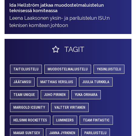
Ida Hellström jatkaa muodostelmaluistelun
teknisessä komiteassa
Leena Laaksonen yksin- ja pariluistelun ISU:n
teknisen komitean johtoon
TAGIT
TAITOLUISTELU
MUODOSTELMALUISTELU
YKSINLUISTELU
JÄÄTANSSI
MATTHIAS VERSLUIS
JUULIA TURKKILA
TEAM UNIQUE
JUHO PIRINEN
YUKA ORIHARA
MARIGOLD ICEUNITY
VALTTER VIRTANEN
HELSINKI ROCKETTES
LUMINEERS
TEAM FINTASTIC
MAKAR SUNTSEV
JANNA JYRKINEN
PARILUISTELU