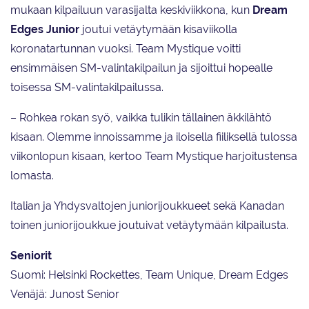
mukaan kilpailuun varasijalta keskiviikkona, kun
Dream
Edges Junior
joutui vetäytymään kisaviikolla
koronatartunnan vuoksi. Team Mystique voitti
ensimmäisen SM-valintakilpailun ja sijoittui hopealle
toisessa SM-valintakilpailussa.
– Rohkea rokan syö, vaikka tulikin tällainen äkkilähtö
kisaan. Olemme innoissamme ja iloisella fiiliksellä tulossa
viikonlopun kisaan, kertoo Team Mystique harjoitustensa
lomasta.
Italian ja Yhdysvaltojen juniorijoukkueet sekä Kanadan
toinen juniorijoukkue joutuivat vetäytymään kilpailusta.
Seniorit
Suomi: Helsinki Rockettes, Team Unique, Dream Edges
Venäjä: Junost Senior