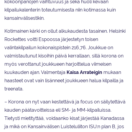
kokoonpanojen vaihtuvuus ja sekä huoli kevään
kilpailukalenterin toteutumisesta niin kotimassa kuin
kansainvälisestikin.
Kotimainen kärki on ollut alkukaudesta tasainen. Helsinki
Rockettes voitti Espoossa järjestetyn toisen
valintakilpailun kokonaispistein 216,76. Joukkue on
valmistautunut kisoihin päivä kerrallaan, sillä korona on
myös verottanut joukkueen harjoittelua viimeisen
kuukauden ajan. Valmentaja
Kaisa Arrateigin
mukaan
haasteet ovat vain lisänneet joukkueen halua kilpailla ja
treenata.
– Korona on nyt vaan kestettävä ja focus on säilytettävä
kauden päätavoitteissa eli SM- ja MM-kilpailuissa.
Tietysti mietityttää, voidaanko kisat järjestää Kanadassa
ja mikä on Kansainvälisen Luisteluliiton ISU:n plan B, jos