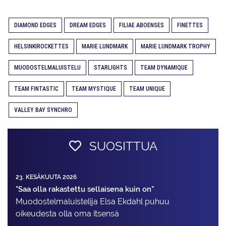
DIAMOND EDGES
DREAM EDGES
FILIAE ABOENSES
FINETTES
HELSINKIROCKETTES
MARIE LUNDMARK
MARIE LUNDMARK TROPHY
MUODOSTELMALUISTELU
STARLIGHTS
TEAM DYNAMIQUE
TEAM FINTASTIC
TEAM MYSTIQUE
TEAM UNIQUE
VALLEY BAY SYNCHRO
SUOSITTUA
23. KESÄKUUTA 2026
"Saa olla rakastettu sellaisena kuin on"
Muodostelma­luistelija Elsa Ekdahl puhuu
oikeudesta olla oma itsensä