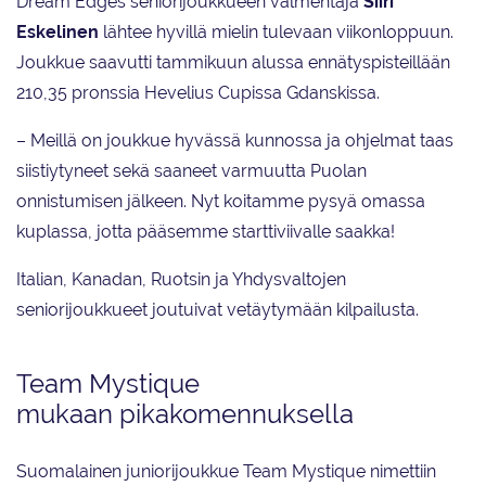
Dream Edges seniorijoukkueen valmentaja
Siiri
Eskelinen
lähtee hyvillä mielin tulevaan viikonloppuun.
Joukkue saavutti tammikuun alussa ennätyspisteillään
210,35 pronssia Hevelius Cupissa Gdanskissa.
– Meillä on joukkue hyvässä kunnossa ja ohjelmat taas
siistiytyneet sekä saaneet varmuutta Puolan
onnistumisen jälkeen. Nyt koitamme pysyä omassa
kuplassa, jotta pääsemme starttiviivalle saakka!
Italian, Kanadan, Ruotsin ja Yhdysvaltojen
seniorijoukkueet joutuivat vetäytymään kilpailusta.
Team Mystique
mukaan pikakomennuksella
Suomalainen juniorijoukkue Team Mystique nimettiin