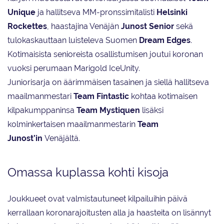
Unique
ja hallitseva MM-pronssimitalisti
Helsinki
Rockettes
, haastajina Venäjän
Junost Senior
sekä
tulokaskauttaan luisteleva Suomen
Dream Edges
.
Kotimaisista senioreista osallistumisen joutui koronan
vuoksi perumaan Marigold IceUnity.
Juniorisarja on äärimmäisen tasainen ja siellä hallitseva
maailmanmestari
Team Fintastic
kohtaa kotimaisen
kilpakumppaninsa
Team Mystiquen
lisäksi
kolminkertaisen maailmanmestarin
Team
Junost’in
Venäjältä.
Omassa kuplassa kohti kisoja
Joukkueet ovat valmistautuneet kilpailuihin päivä
kerrallaan koronarajoitusten alla ja haasteita on lisännyt