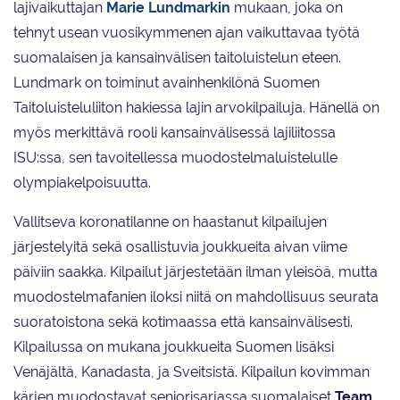
lajivaikuttajan
Marie Lundmarkin
mukaan, joka on
tehnyt usean vuosikymmenen ajan vaikuttavaa työtä
suomalaisen ja kansainvälisen taitoluistelun eteen.
Lundmark on toiminut avainhenkilönä Suomen
Taitoluisteluliiton hakiessa lajin arvokilpailuja. Hänellä on
myös merkittävä rooli kansainvälisessä lajiliitossa
ISU:ssa, sen tavoitellessa muodostelmaluistelulle
olympiakelpoisuutta.
Vallitseva koronatilanne on haastanut kilpailujen
järjestelyitä sekä osallistuvia joukkueita aivan viime
päiviin saakka. Kilpailut järjestetään ilman yleisöä, mutta
muodostelmafanien iloksi niitä on mahdollisuus seurata
suoratoistona sekä kotimaassa että kansainvälisesti.
Kilpailussa on mukana joukkueita Suomen lisäksi
Venäjältä, Kanadasta, ja Sveitsistä. Kilpailun kovimman
kärjen muodostavat seniorisarjassa suomalaiset
Team