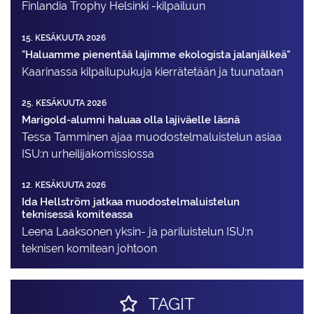
Finlandia Trophy Helsinki -kilpailuun
15. KESÄKUUTA 2026
"Haluamme pienentää lajimme ekologista jalanjälkeä"
Kaarinassa kilpailupukuja kierrätetään ja tuunataan
25. KESÄKUUTA 2026
Marigold-alumni haluaa olla lajiväelle läsnä
Tessa Tamminen ajaa muodostelma­luistelun asiaa
ISU:n urheilija­komissiossa
12. KESÄKUUTA 2026
Ida Hellström jatkaa muodostelmaluistelun
teknisessä komiteassa
Leena Laaksonen yksin- ja pariluistelun ISU:n
teknisen komitean johtoon
TAGIT