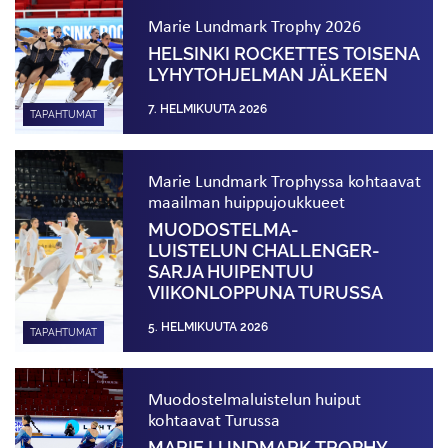
Marie Lundmark Trophy 2026
HELSINKI ROCKETTES TOISENA
LYHYTOHJELMAN JÄLKEEN
7. HELMIKUUTA 2026
TAPAHTUMAT
Marie Lundmark Trophyssa kohtaavat
maailman huippujoukkueet
MUODOSTELMA­
LUISTELUN CHALLENGER-
SARJA HUIPENTUU
VIIKONLOPPUNA TURUSSA
5. HELMIKUUTA 2026
TAPAHTUMAT
Muodostelma­luistelun huiput
kohtaavat Turussa
MARIE LUNDMARK TROPHY