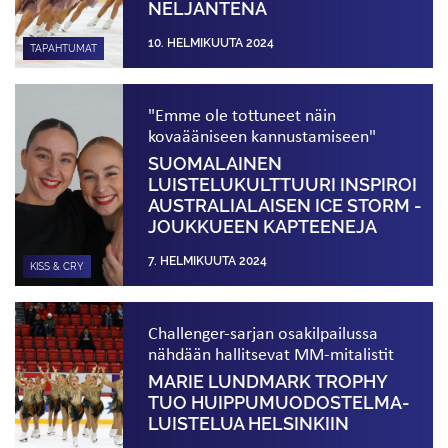
NELJÄNTENÄ
10. HELMIKUUTA 2024
TAPAHTUMAT
"Emme ole tottuneet näin
kovaääniseen kannustamiseen"
SUOMALAINEN
LUISTELUKULTTUURI INSPIROI
AUSTRALIALAISEN ICE STORM -
JOUKKUEEN KAPTEENEJA
7. HELMIKUUTA 2024
KISS & CRY
Challenger-sarjan osakilpailussa
nähdään hallitsevat MM-mitalistit
MARIE LUNDMARK TROPHY
TUO HUIPPU­MUODOSTELMA­
LUISTELUA HELSINKIIN