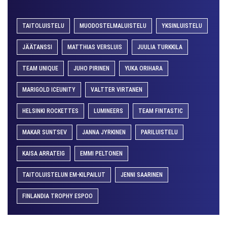
TAITOLUISTELU
MUODOSTELMALUISTELU
YKSINLUISTELU
JÄÄTANSSI
MATTHIAS VERSLUIS
JUULIA TURKKILA
TEAM UNIQUE
JUHO PIRINEN
YUKA ORIHARA
MARIGOLD ICEUNITY
VALTTER VIRTANEN
HELSINKI ROCKETTES
LUMINEERS
TEAM FINTASTIC
MAKAR SUNTSEV
JANNA JYRKINEN
PARILUISTELU
KAISA ARRATEIG
EMMI PELTONEN
TAITOLUISTELUN EM-KILPAILUT
JENNI SAARINEN
FINLANDIA TROPHY ESPOO