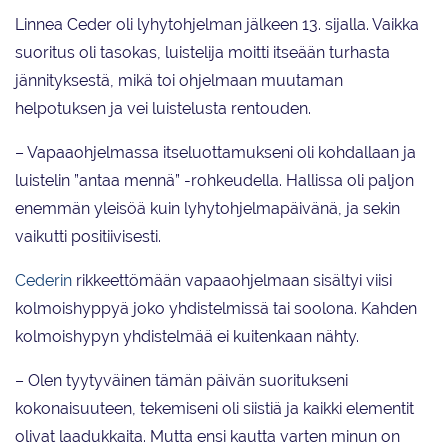
Linnea Ceder oli lyhytohjelman jälkeen 13. sijalla. Vaikka
suoritus oli tasokas, luistelija moitti itseään turhasta
jännityksestä, mikä toi ohjelmaan muutaman
helpotuksen ja vei luistelusta rentouden.
– Vapaaohjelmassa itseluottamukseni oli kohdallaan ja
luistelin ”antaa mennä” -rohkeudella. Hallissa oli paljon
enemmän yleisöä kuin lyhytohjelmapäivänä, ja sekin
vaikutti positiivisesti.
Cederin
rikkeettömään vapaaohjelmaan sisältyi viisi
kolmoishyppyä joko yhdistelmissä tai soolona. Kahden
kolmoishypyn yhdistelmää ei kuitenkaan nähty.
– Olen tyytyväinen tämän päivän suoritukseni
kokonaisuuteen, tekemiseni oli siistiä ja kaikki elementit
olivat laadukkaita. Mutta ensi kautta varten minun on