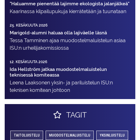
"Haluamme pienentää lajimme ekologista jalanjälkeä"
Kaarinassa kilpailupukuja kierrätetään ja tuunataan
25. KESÄKUUTA 2026
Marigold-alumni haluaa olla lajiväelle läsnä
Tessa Tamminen ajaa muodostelma­luistelun asiaa
ISU:n urheilija­komissiossa
12. KESÄKUUTA 2026
Ida Hellström jatkaa muodostelmaluistelun
teknisessä komiteassa
Leena Laaksonen yksin- ja pariluistelun ISU:n
teknisen komitean johtoon
TAGIT
TAITOLUISTELU
MUODOSTELMALUISTELU
YKSINLUISTELU