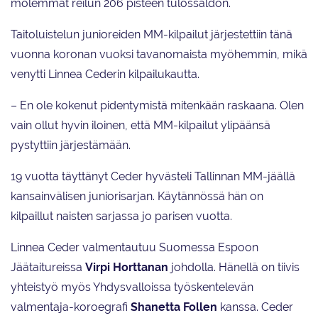
molemmat reilun 206 pisteen tulossaldon.
Taitoluistelun junioreiden MM-kilpailut järjestettiin tänä
vuonna koronan vuoksi tavanomaista myöhemmin, mikä
venytti Linnea Cederin kilpailukautta.
– En ole kokenut pidentymistä mitenkään raskaana. Olen
vain ollut hyvin iloinen, että MM-kilpailut ylipäänsä
pystyttiin järjestämään.
19 vuotta täyttänyt Ceder hyvästeli Tallinnan MM-jäällä
kansainvälisen juniorisarjan. Käytännössä hän on
kilpaillut naisten sarjassa jo parisen vuotta.
Linnea Ceder valmentautuu Suomessa Espoon
Jäätaitureissa
Virpi Horttanan
johdolla. Hänellä on tiivis
yhteistyö myös Yhdysvalloissa työskentelevän
valmentaja-koroegrafi
Shanetta Follen
kanssa. Ceder