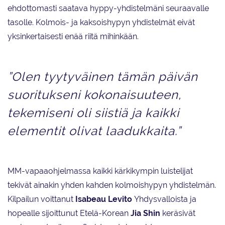
ehdottomasti saatava hyppy-yhdistelmäni seuraavalle
tasolle. Kolmois- ja kaksoishypyn yhdistelmät eivät
yksinkertaisesti enää riitä mihinkään.
”Olen tyytyväinen tämän päivän
suoritukseni kokonaisuuteen,
tekemiseni oli siistiä ja kaikki
elementit olivat laadukkaita.”
MM-vapaaohjelmassa kaikki kärkikympin luistelijat
tekivät ainakin yhden kahden kolmoishypyn yhdistelmän.
Kilpailun voittanut
Isabeau Levito
Yhdysvalloista ja
hopealle sijoittunut Etelä-Korean
Jia Shin
keräsivät