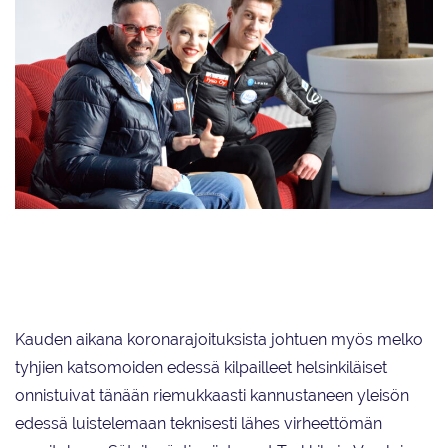
Juulia Turkkila ja Matthias Versluis luistelivat lähelle rytmitanssin piste-
ennätystään taitoluistelun MM-kilpailuissa Ranskassa. Pari lähtee
lauantain luisteltavaan vapaatanssiin sijalta 12.
Kauden aikana koronarajoituksista johtuen myös melko
tyhjien katsomoiden edessä kilpailleet helsinkiläiset
onnistuivat tänään riemukkaasti kannustaneen yleisön
edessä luistelemaan teknisesti lähes virheettömän