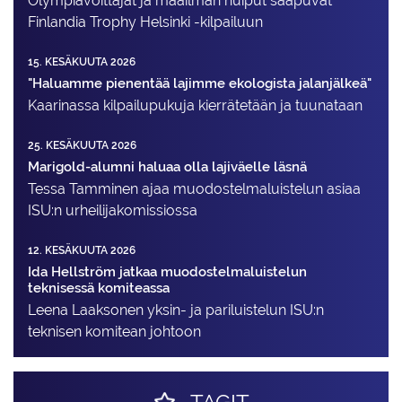
Olympiavoittajat ja maailman huiput saapuvat
Finlandia Trophy Helsinki -kilpailuun
15. KESÄKUUTA 2026
"Haluamme pienentää lajimme ekologista jalanjälkeä"
Kaarinassa kilpailupukuja kierrätetään ja tuunataan
25. KESÄKUUTA 2026
Marigold-alumni haluaa olla lajiväelle läsnä
Tessa Tamminen ajaa muodostelma­luistelun asiaa
ISU:n urheilija­komissiossa
12. KESÄKUUTA 2026
Ida Hellström jatkaa muodostelmaluistelun
teknisessä komiteassa
Leena Laaksonen yksin- ja pariluistelun ISU:n
teknisen komitean johtoon