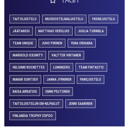
TAGIT
TAITOLUISTELU
MUODOSTELMALUISTELU
YKSINLUISTELU
JÄÄTANSSI
MATTHIAS VERSLUIS
JUULIA TURKKILA
TEAM UNIQUE
JUHO PIRINEN
YUKA ORIHARA
MARIGOLD ICEUNITY
VALTTER VIRTANEN
HELSINKI ROCKETTES
LUMINEERS
TEAM FINTASTIC
MAKAR SUNTSEV
JANNA JYRKINEN
PARILUISTELU
KAISA ARRATEIG
EMMI PELTONEN
TAITOLUISTELUN EM-KILPAILUT
JENNI SAARINEN
FINLANDIA TROPHY ESPOO