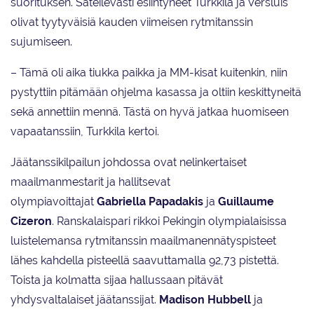
suorituksen. Säteilevästi esiintyneet Turkkila ja Versluis
olivat tyytyväisiä kauden viimeisen rytmitanssin
sujumiseen.
– Tämä oli aika tiukka paikka ja MM-kisat kuitenkin, niin
pystyttiin pitämään ohjelma kasassa ja oltiin keskittyneitä
sekä annettiin mennä. Tästä on hyvä jatkaa huomiseen
vapaatanssiin, Turkkila kertoi.
Jäätanssikilpailun johdossa ovat nelinkertaiset
maailmanmestarit ja hallitsevat
olympiavoittajat
Gabriella Papadakis
ja
Guillaume
Cizeron
. Ranskalaispari rikkoi Pekingin olympialaisissa
luistelemansa rytmitanssin maailmanennätyspisteet
lähes kahdella pisteellä saavuttamalla 92,73 pistettä.
Toista ja kolmatta sijaa hallussaan pitävät
yhdysvaltalaiset jäätanssijat.
Madison Hubbell
ja