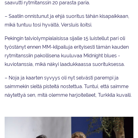
saavutti rytmitanssin 20 parasta paria.
– Saatiin onnistunut ja ehjä suoritus tähän kisapaikkaan,
mikä tuntuu tosi hyvältä, Versluis iloitsi.
Pekingin talviolympialaisissa sijalle 15 luistellut pari oli
työstänyt ennen MM-kilpailuja erityisesti tämän kauden
rytmitanssiin pakollisena kuuluvaa Midnight blues -
kuviotanssia, mikä näkyi laadukkaassa suorituksessa.
– Noja ja kaarten syvyys oli nyt selvästi parempi ja
saimmekin sieltä pisteitä nostettua. Tuntui, että saimme
näytettyä sen, mitä olemme harjoitelleet, Turkkila kuvaili.