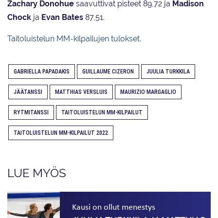
Zachary Donohue
saavuttivat pisteet 89,72 ja
Madison
Chock
ja
Evan Bates
87,51.
Taitoluistelun MM-kilpailujen tulokset.
GABRIELLA PAPADAKIS
GUILLAUME CIZERON
JUULIA TURKKILA
JÄÄTANSSI
MATTHIAS VERSLUIS
MAURIZIO MARGAGLIO
RYTMITANSSI
TAITOLUISTELUN MM-KILPAILUT
TAITOLUISTELUN MM-KILPAILUT 2022
LUE MYÖS
Kausi on ollut menestys