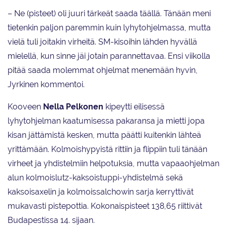
– Ne (pisteet) oli juuri tärkeät saada täällä. Tänään meni
tietenkin paljon paremmin kuin lyhytohjelmassa, mutta
vielä tuli joitakin virheitä. SM-kisoihin lähden hyvällä
mielellä, kun sinne jäi jotain parannettavaa. Ensi viikolla
pitää saada molemmat ohjelmat menemään hyvin,
Jyrkinen kommentoi.
Kooveen
Nella Pelkonen
kipeytti eilisessä
lyhytohjelman kaatumisessa pakaransa ja mietti jopa
kisan jättämistä kesken, mutta päätti kuitenkin lähteä
yrittämään. Kolmoishypyistä rittiin ja flippiin tuli tänään
virheet ja yhdistelmiin helpotuksia, mutta vapaaohjelman
alun kolmoislutz-kaksoistuppi-yhdistelmä sekä
kaksoisaxelin ja kolmoissalchowin sarja kerryttivät
mukavasti pistepottia. Kokonaispisteet 138,65 riittivät
Budapestissa 14. sijaan.