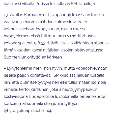
kohti ensi viikolla Porissa luisteltavia SM-kilpailuja.
13-vuotias Karhunen esitti vapaaohjelmassaan todella
vaativan ja harvoin nähdyn kolmoislutz-euler-
kolmoissalchow-hyppysarjan, mutta muissa
hyppyelementeissä tuli muutama virhe. Karhusen
kokonaispisteet 158,53 riittivät kisassa viidenteen sijaan ja
tämän kauden kansainvälisten kisojen pistevertailussa
Suomen juniorityttöjen kärkeen.
– Lyhytohjelma meni ihan hyvin, mutta vapaaohjelmaan
jäi aika paljon korjattavaa. SM-kisoissa haluan luistella
niin, että olisin itse tyytyväinen eikä tulisi mitään isompia
virheitä, kertoi Karhunen, joka aiheutti jymypaukun
keskiviikkona Budapestissa luistelemalla tämän kauden
korkeimmat suomalaisten juniorityttöjen
lyhytohjelmapisteet 61,44.