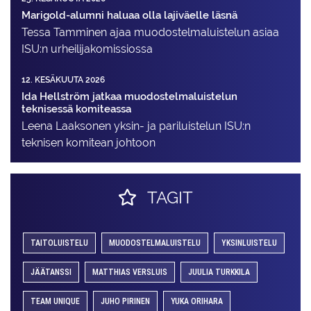
Marigold-alumni haluaa olla lajiväelle läsnä
Tessa Tamminen ajaa muodostelma­luistelun asiaa
ISU:n urheilija­komissiossa
12. KESÄKUUTA 2026
Ida Hellström jatkaa muodostelmaluistelun
teknisessä komiteassa
Leena Laaksonen yksin- ja pariluistelun ISU:n
teknisen komitean johtoon
TAGIT
TAITOLUISTELU
MUODOSTELMALUISTELU
YKSINLUISTELU
JÄÄTANSSI
MATTHIAS VERSLUIS
JUULIA TURKKILA
TEAM UNIQUE
JUHO PIRINEN
YUKA ORIHARA