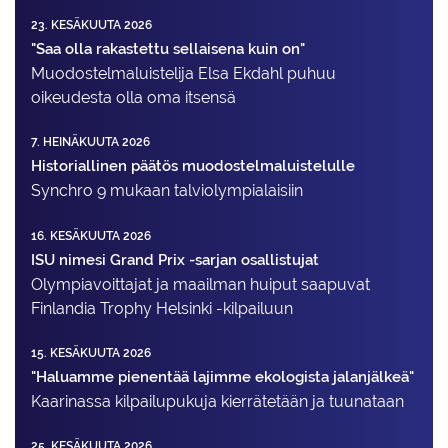
23. KESÄKUUTA 2026
"Saa olla rakastettu sellaisena kuin on"
Muodostelma­luistelija Elsa Ekdahl puhuu
oikeudesta olla oma itsensä
7. HEINÄKUUTA 2026
Historiallinen päätös muodostelmaluistelulle
Synchro 9 mukaan talviolympialaisiin
16. KESÄKUUTA 2026
ISU nimesi Grand Prix -sarjan osallistujat
Olympiavoittajat ja maailman huiput saapuvat
Finlandia Trophy Helsinki -kilpailuun
15. KESÄKUUTA 2026
"Haluamme pienentää lajimme ekologista jalanjälkeä"
Kaarinassa kilpailupukuja kierrätetään ja tuunataan
25. KESÄKUUTA 2026