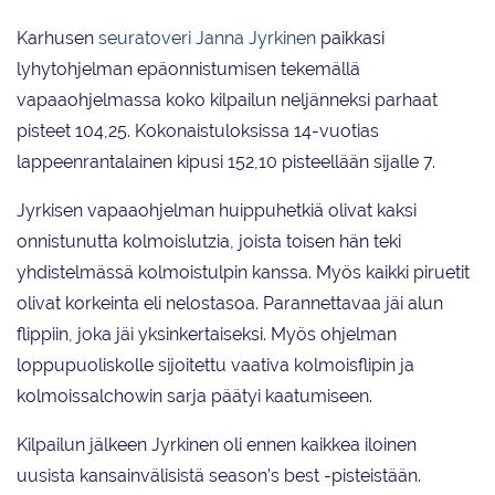
Karhusen
seuratoveri Janna Jyrkinen
paikkasi
lyhytohjelman epäonnistumisen tekemällä
vapaaohjelmassa koko kilpailun neljänneksi parhaat
pisteet 104,25. Kokonaistuloksissa 14-vuotias
lappeenrantalainen kipusi 152,10 pisteellään sijalle 7.
Jyrkisen vapaaohjelman huippuhetkiä olivat kaksi
onnistunutta kolmoislutzia, joista toisen hän teki
yhdistelmässä kolmoistulpin kanssa. Myös kaikki piruetit
olivat korkeinta eli nelostasoa. Parannettavaa jäi alun
flippiin, joka jäi yksinkertaiseksi. Myös ohjelman
loppupuoliskolle sijoitettu vaativa kolmoisflipin ja
kolmoissalchowin sarja päätyi kaatumiseen.
Kilpailun jälkeen Jyrkinen oli ennen kaikkea iloinen
uusista kansainvälisistä season’s best -pisteistään.