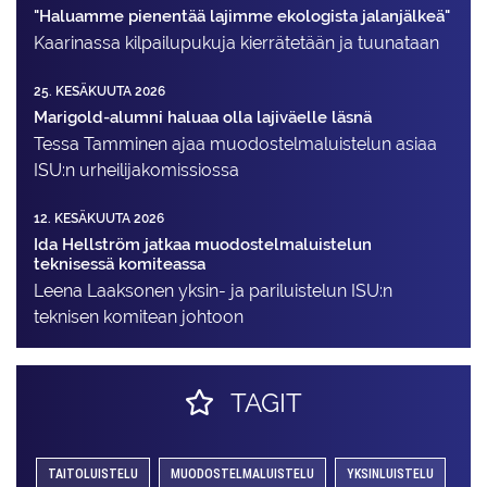
"Haluamme pienentää lajimme ekologista jalanjälkeä"
Kaarinassa kilpailupukuja kierrätetään ja tuunataan
25. KESÄKUUTA 2026
Marigold-alumni haluaa olla lajiväelle läsnä
Tessa Tamminen ajaa muodostelma­luistelun asiaa
ISU:n urheilija­komissiossa
12. KESÄKUUTA 2026
Ida Hellström jatkaa muodostelmaluistelun
teknisessä komiteassa
Leena Laaksonen yksin- ja pariluistelun ISU:n
teknisen komitean johtoon
TAGIT
TAITOLUISTELU
MUODOSTELMALUISTELU
YKSINLUISTELU