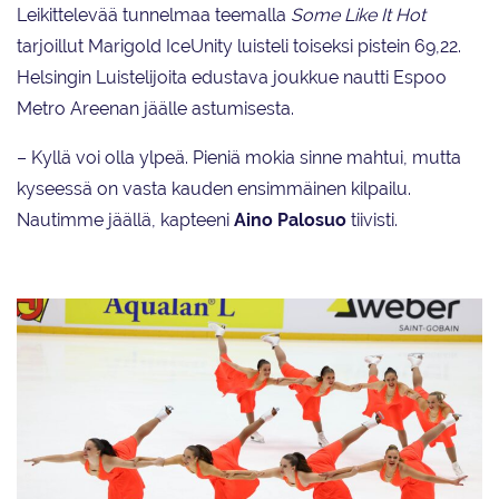
Leikittelevää tunnelmaa teemalla
Some Like It Hot
tarjoillut Marigold IceUnity luisteli toiseksi pistein 69,22.
Helsingin Luistelijoita edustava joukkue nautti Espoo
Metro Areenan jäälle astumisesta.
– Kyllä voi olla ylpeä. Pieniä mokia sinne mahtui, mutta
kyseessä on vasta kauden ensimmäinen kilpailu.
Nautimme jäällä, kapteeni
Aino Palosuo
tiivisti.