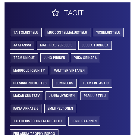
TAGIT
TAITOLUISTELU
MUODOSTELMALUISTELU
YKSINLUISTELU
JÄÄTANSSI
MATTHIAS VERSLUIS
JUULIA TURKKILA
TEAM UNIQUE
JUHO PIRINEN
YUKA ORIHARA
MARIGOLD ICEUNITY
VALTTER VIRTANEN
HELSINKI ROCKETTES
LUMINEERS
TEAM FINTASTIC
MAKAR SUNTSEV
JANNA JYRKINEN
PARILUISTELU
KAISA ARRATEIG
EMMI PELTONEN
TAITOLUISTELUN EM-KILPAILUT
JENNI SAARINEN
FINLANDIA TROPHY ESPOO