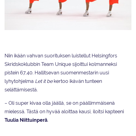
Marigold IceUnity
Niin ikään vahvan suorituksen luistellut Helsingfors
Skridskoklubbin Team Unique sijoittui kolmanneksi
pistein 67,40. Hallitsevan suomenmestarin uusi
lyhytohjelma
Let it be
kertoo ikävän tunteen
selättämisestä.
– Oli super kivaa olla jäällä, se on päällimmäisenä
mielessä. Tästä on hyvää aloittaa kausi, iloitsi kapteeni
Tuulia Niittuinperä
.