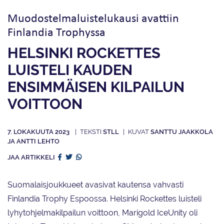
Muodostelma­luistelukausi avattiin
Finlandia Trophyssa
HELSINKI ROCKETTES
LUISTELI KAUDEN
ENSIMMÄISEN KILPAILUN
VOITTOON
7. LOKAKUUTA 2023
STLL
SANTTU JAAKKOLA
JA ANTTI LEHTO
JAA ARTIKKELI
Suomalaisjoukkueet avasivat kautensa vahvasti
Finlandia Trophy Espoossa. Helsinki Rockettes luisteli
lyhytohjelmakilpailun voittoon, Marigold IceUnity oli