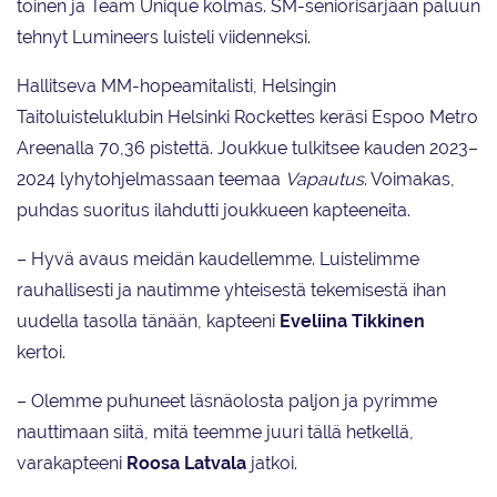
toinen ja Team Unique kolmas. SM-seniorisarjaan paluun
tehnyt Lumineers luisteli viidenneksi.
Hallitseva MM-hopeamitalisti, Helsingin
Taitoluisteluklubin Helsinki Rockettes keräsi Espoo Metro
Areenalla 70,36 pistettä. Joukkue tulkitsee kauden 2023–
2024 lyhytohjelmassaan teemaa
Vapautus
. Voimakas,
puhdas suoritus ilahdutti joukkueen kapteeneita.
– Hyvä avaus meidän kaudellemme. Luistelimme
rauhallisesti ja nautimme yhteisestä tekemisestä ihan
uudella tasolla tänään, kapteeni
Eveliina Tikkinen
kertoi.
– Olemme puhuneet läsnäolosta paljon ja pyrimme
nauttimaan siitä, mitä teemme juuri tällä hetkellä,
varakapteeni
Roosa Latvala
jatkoi.