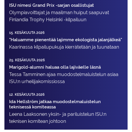
ISU nimesi Grand Prix -sarjan osallistujat
Olympiavoittajat ja maailman huiput saapuvat
Finlandia Trophy Helsinki -kilpailuun
15. KESÄKUUTA 2026
"Haluamme pienentää lajimme ekologista jalanjälkeä"
Kaarinassa kilpailupukuja kierrätetään ja tuunataan
25. KESÄKUUTA 2026
Marigold-alumni haluaa olla lajiväelle läsnä
Tessa Tamminen ajaa muodostelma­luistelun asiaa
ISU:n urheilija­komissiossa
12. KESÄKUUTA 2026
Ida Hellström jatkaa muodostelmaluistelun
teknisessä komiteassa
Leena Laaksonen yksin- ja pariluistelun ISU:n
teknisen komitean johtoon