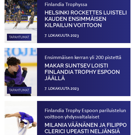
Finlandia Trophyssa
HELSINKI ROCKETTES LUISTELI
KAUDEN ENSIMMÄISEN
KILPAILUN VOITTOON
7. LOKAKUUTA 2023
TAPAHTUMAT
Ensimmäisen kerran yli 200 pistettä
MAKAR SUNTSEV LOISTI
FINLANDIA TROPHY ESPOON
JÄÄLLÄ
7. LOKAKUUTA 2023
TAPAHTUMAT
Finlandia Trophy Espoon pari­luistelun
voittoon yhdysvaltalaiset
MILANIA VÄÄNÄNEN JA FILIPPO
CLERICI UPEASTI NELJÄNSIÄ