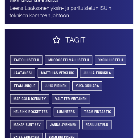
teknisessä komiteassa
Leena Laaksonen yksin- ja pariluistelun ISU:n
teknisen komitean johtoon
TAGIT
TAITOLUISTELU
MUODOSTELMALUISTELU
YKSINLUISTELU
JÄÄTANSSI
MATTHIAS VERSLUIS
JUULIA TURKKILA
TEAM UNIQUE
JUHO PIRINEN
YUKA ORIHARA
MARIGOLD ICEUNITY
VALTTER VIRTANEN
HELSINKI ROCKETTES
LUMINEERS
TEAM FINTASTIC
MAKAR SUNTSEV
JANNA JYRKINEN
PARILUISTELU
KAISA ARRATEIG
EMMI PELTONEN