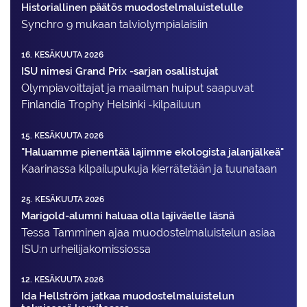
Historiallinen päätös muodostelmaluistelulle
Synchro 9 mukaan talviolympialaisiin
16. KESÄKUUTA 2026
ISU nimesi Grand Prix -sarjan osallistujat
Olympiavoittajat ja maailman huiput saapuvat
Finlandia Trophy Helsinki -kilpailuun
15. KESÄKUUTA 2026
"Haluamme pienentää lajimme ekologista jalanjälkeä"
Kaarinassa kilpailupukuja kierrätetään ja tuunataan
25. KESÄKUUTA 2026
Marigold-alumni haluaa olla lajiväelle läsnä
Tessa Tamminen ajaa muodostelma­luistelun asiaa
ISU:n urheilija­komissiossa
12. KESÄKUUTA 2026
Ida Hellström jatkaa muodostelmaluistelun