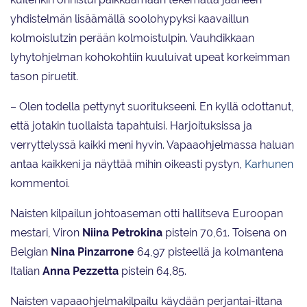
yhdistelmän lisäämällä soolohypyksi kaavaillun
kolmoislutzin perään kolmoistulpin. Vauhdikkaan
lyhytohjelman kohokohtiin kuuluivat upeat korkeimman
tason piruetit.
– Olen todella pettynyt suoritukseeni. En kyllä odottanut,
että jotakin tuollaista tapahtuisi. Harjoituksissa ja
verryttelyssä kaikki meni hyvin. Vapaaohjelmassa haluan
antaa kaikkeni ja näyttää mihin oikeasti pystyn,
Karhunen
kommentoi.
Naisten kilpailun johtoaseman otti hallitseva Euroopan
mestari, Viron
Niina Petrokina
pistein 70,61. Toisena on
Belgian
Nina Pinzarrone
64,97 pisteellä ja kolmantena
Italian
Anna Pezzetta
pistein 64,85.
Naisten vapaaohjelmakilpailu käydään perjantai-iltana