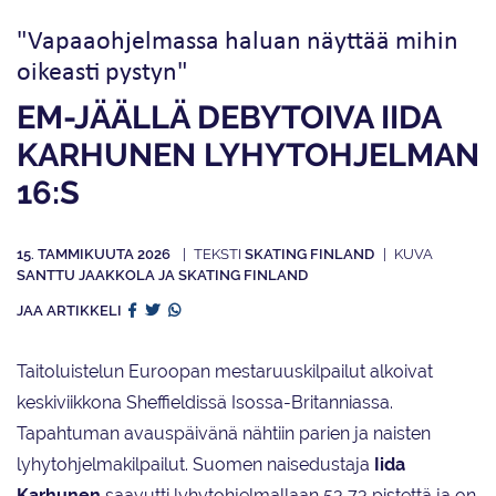
"Vapaaohjelmassa haluan näyttää mihin
oikeasti pystyn"
EM-JÄÄLLÄ DEBYTOIVA IIDA
KARHUNEN LYHYTOHJELMAN
16:S
15. TAMMIKUUTA 2026
SKATING FINLAND
SANTTU JAAKKOLA JA SKATING FINLAND
JAA ARTIKKELI
Taitoluistelun Euroopan mestaruuskilpailut alkoivat
keskiviikkona Sheffieldissä Isossa-Britanniassa.
Tapahtuman avauspäivänä nähtiin parien ja naisten
lyhytohjelmakilpailut. Suomen naisedustaja
Iida
Karhunen
saavutti lyhytohjelmallaan 53,73 pistettä ja on