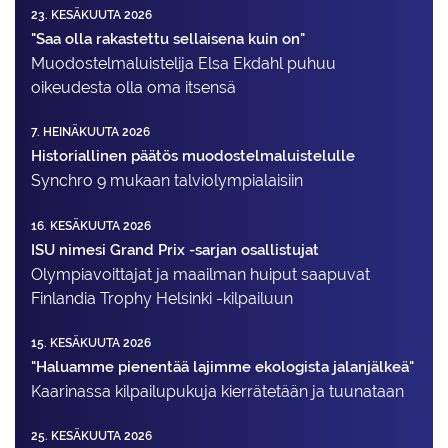
23. KESÄKUUTA 2026
"Saa olla rakastettu sellaisena kuin on"
Muodostelma­luistelija Elsa Ekdahl puhuu
oikeudesta olla oma itsensä
7. HEINÄKUUTA 2026
Historiallinen päätös muodostelmaluistelulle
Synchro 9 mukaan talviolympialaisiin
16. KESÄKUUTA 2026
ISU nimesi Grand Prix -sarjan osallistujat
Olympiavoittajat ja maailman huiput saapuvat
Finlandia Trophy Helsinki -kilpailuun
15. KESÄKUUTA 2026
"Haluamme pienentää lajimme ekologista jalanjälkeä"
Kaarinassa kilpailupukuja kierrätetään ja tuunataan
25. KESÄKUUTA 2026