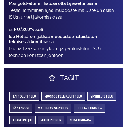
Marigold-alumni haluaa olla lajiväelle läsnä
Tessa Tamminen ajaa muodostelma­luistelun asiaa
ISU:n urheilija­komissiossa
12. KESÄKUUTA 2026
Ida Hellström jatkaa muodostelmaluistelun
teknisessä komiteassa
Leena Laaksonen yksin- ja pariluistelun ISU:n
teknisen komitean johtoon
TAGIT
TAITOLUISTELU
MUODOSTELMALUISTELU
YKSINLUISTELU
JÄÄTANSSI
MATTHIAS VERSLUIS
JUULIA TURKKILA
TEAM UNIQUE
JUHO PIRINEN
YUKA ORIHARA