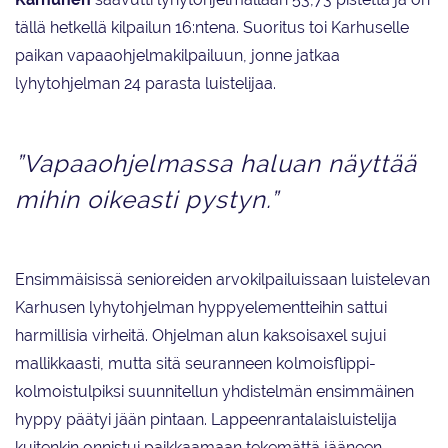
tällä hetkellä kilpailun 16:ntena. Suoritus toi Karhuselle
paikan vapaaohjelmakilpailuun, jonne jatkaa
lyhytohjelman 24 parasta luistelijaa.
”Vapaaohjelmassa haluan näyttää
mihin oikeasti pystyn.”
Ensimmäisissä senioreiden arvokilpailuissaan luistelevan
Karhusen lyhytohjelman hyppyelementteihin sattui
harmillisia virheitä. Ohjelman alun kaksoisaxel sujui
mallikkaasti, mutta sitä seuranneen kolmoisflippi-
kolmoistulpiksi suunnitellun yhdistelmän ensimmäinen
hyppy päätyi jään pintaan. Lappeenrantalaisluistelija
kuitenkin onnistui paikkaamaan tekemättä jääneen