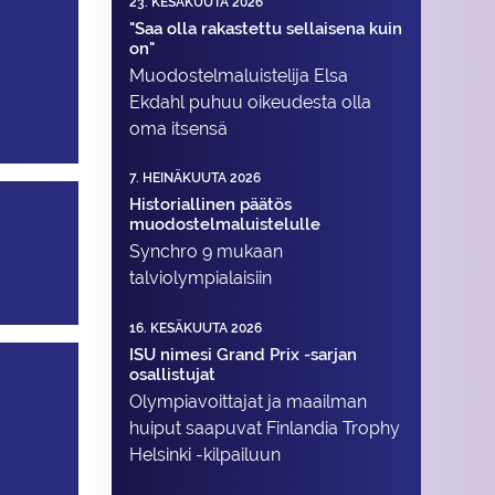
23. KESÄKUUTA 2026
"Saa olla rakastettu sellaisena kuin
on"
Muodostelma­luistelija Elsa
Ekdahl puhuu oikeudesta olla
oma itsensä
7. HEINÄKUUTA 2026
Historiallinen päätös
muodostelmaluistelulle
Synchro 9 mukaan
talviolympialaisiin
16. KESÄKUUTA 2026
ISU nimesi Grand Prix -sarjan
osallistujat
Olympiavoittajat ja maailman
huiput saapuvat Finlandia Trophy
Helsinki -kilpailuun