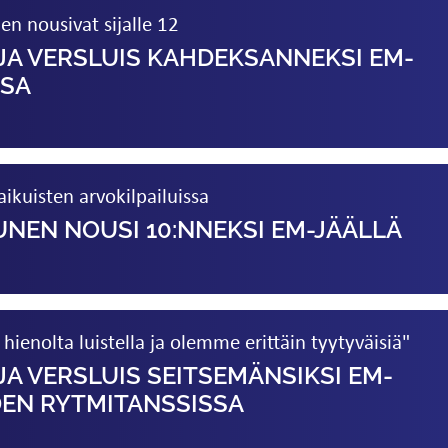
nen nousivat sijalle 12
JA VERSLUIS KAHDEKSANNEKSI EM-
SSA
ikuisten arvokilpailuissa
UNEN NOUSI 10:NNEKSI EM-JÄÄLLÄ
 hienolta luistella ja olemme erittäin tyytyväisiä"
JA VERSLUIS SEITSEMÄNSIKSI EM-
DEN RYTMITANSSISSA