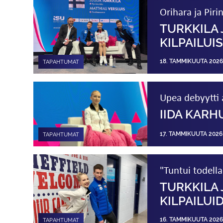
Orihara ja Piri
TURKKILA 
KILPAILUI
18. TAMMIKUUTA 2026
TAPAHTUMAT
Upea debyytti a
IIDA KARH
17. TAMMIKUUTA 2026
TAPAHTUMAT
"Tuntui todella
TURKKILA 
KILPAILUI
16. TAMMIKUUTA 2026
TAPAHTUMAT