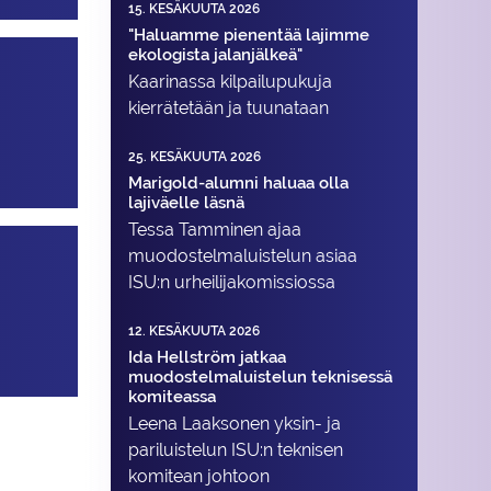
15. KESÄKUUTA 2026
"Haluamme pienentää lajimme
ekologista jalanjälkeä"
Kaarinassa kilpailupukuja
kierrätetään ja tuunataan
25. KESÄKUUTA 2026
Marigold-alumni haluaa olla
lajiväelle läsnä
Tessa Tamminen ajaa
muodostelma­luistelun asiaa
ISU:n urheilija­komissiossa
12. KESÄKUUTA 2026
Ida Hellström jatkaa
muodostelmaluistelun teknisessä
komiteassa
Leena Laaksonen yksin- ja
pariluistelun ISU:n teknisen
komitean johtoon