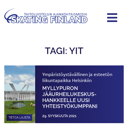
TAGI: YIT
Ympäristöystävällinen ja esteetön
liikuntapaikka Helsinkiin
MYLLYPURON
JÄÄURHEILUKESKUS­
HANKKEELLE UUSI
YHTEISTYÖKUMPPANI
29. SYYSKUUTA 2021
TIETOA LAJISTA