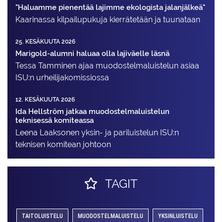
"Haluamme pienentää lajimme ekologista jalanjälkeä"
Kaarinassa kilpailupukuja kierrätetään ja tuunataan
25. KESÄKUUTA 2026
Marigold-alumni haluaa olla lajiväelle läsnä
Tessa Tamminen ajaa muodostelma­luistelun asiaa
ISU:n urheilija­komissiossa
12. KESÄKUUTA 2026
Ida Hellström jatkaa muodostelmaluistelun
teknisessä komiteassa
Leena Laaksonen yksin- ja pariluistelun ISU:n
teknisen komitean johtoon
TAGIT
TAITOLUISTELU
MUODOSTELMALUISTELU
YKSINLUISTELU