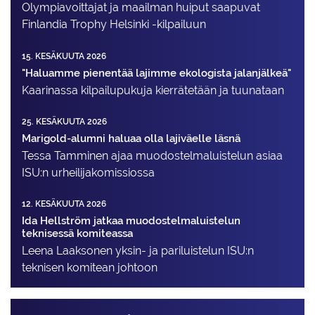
Olympiavoittajat ja maailman huiput saapuvat
Finlandia Trophy Helsinki -kilpailuun
15. KESÄKUUTA 2026
"Haluamme pienentää lajimme ekologista jalanjälkeä"
Kaarinassa kilpailupukuja kierrätetään ja tuunataan
25. KESÄKUUTA 2026
Marigold-alumni haluaa olla lajiväelle läsnä
Tessa Tamminen ajaa muodostelma­luistelun asiaa
ISU:n urheilija­komissiossa
12. KESÄKUUTA 2026
Ida Hellström jatkaa muodostelmaluistelun
teknisessä komiteassa
Leena Laaksonen yksin- ja pariluistelun ISU:n
teknisen komitean johtoon