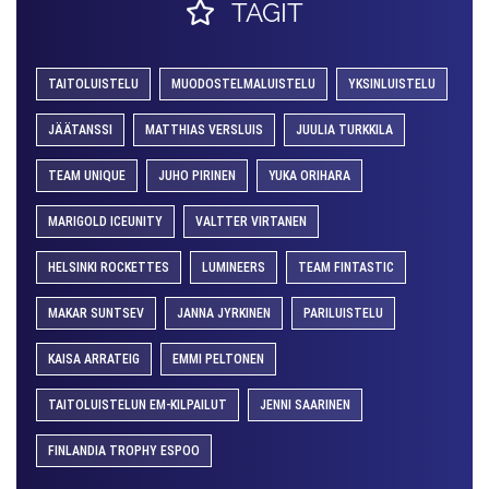
TAGIT
TAITOLUISTELU
MUODOSTELMALUISTELU
YKSINLUISTELU
JÄÄTANSSI
MATTHIAS VERSLUIS
JUULIA TURKKILA
TEAM UNIQUE
JUHO PIRINEN
YUKA ORIHARA
MARIGOLD ICEUNITY
VALTTER VIRTANEN
HELSINKI ROCKETTES
LUMINEERS
TEAM FINTASTIC
MAKAR SUNTSEV
JANNA JYRKINEN
PARILUISTELU
KAISA ARRATEIG
EMMI PELTONEN
TAITOLUISTELUN EM-KILPAILUT
JENNI SAARINEN
FINLANDIA TROPHY ESPOO