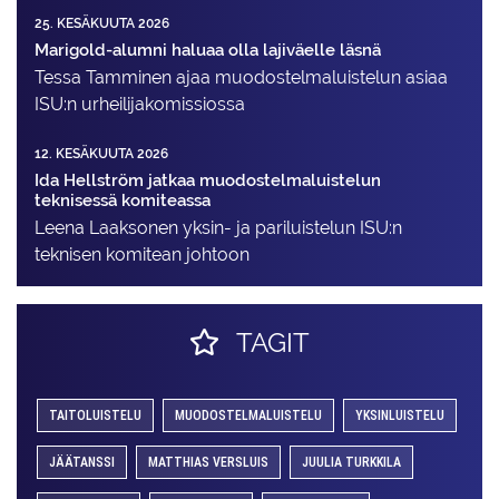
25. KESÄKUUTA 2026
Marigold-alumni haluaa olla lajiväelle läsnä
Tessa Tamminen ajaa muodostelma­luistelun asiaa
ISU:n urheilija­komissiossa
12. KESÄKUUTA 2026
Ida Hellström jatkaa muodostelmaluistelun
teknisessä komiteassa
Leena Laaksonen yksin- ja pariluistelun ISU:n
teknisen komitean johtoon
TAGIT
TAITOLUISTELU
MUODOSTELMALUISTELU
YKSINLUISTELU
JÄÄTANSSI
MATTHIAS VERSLUIS
JUULIA TURKKILA