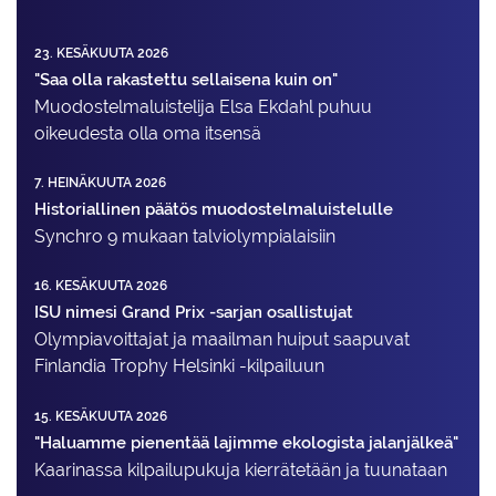
23. KESÄKUUTA 2026
"Saa olla rakastettu sellaisena kuin on"
Muodostelma­luistelija Elsa Ekdahl puhuu
oikeudesta olla oma itsensä
7. HEINÄKUUTA 2026
Historiallinen päätös muodostelmaluistelulle
Synchro 9 mukaan talviolympialaisiin
16. KESÄKUUTA 2026
ISU nimesi Grand Prix -sarjan osallistujat
Olympiavoittajat ja maailman huiput saapuvat
Finlandia Trophy Helsinki -kilpailuun
15. KESÄKUUTA 2026
"Haluamme pienentää lajimme ekologista jalanjälkeä"
Kaarinassa kilpailupukuja kierrätetään ja tuunataan