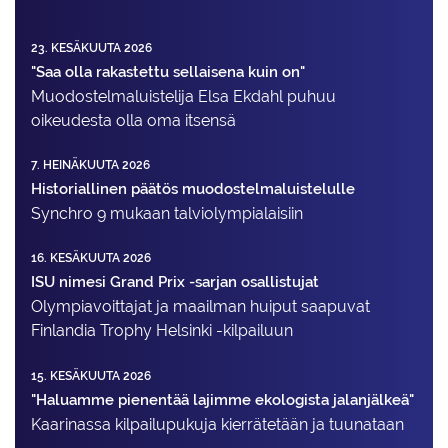
23. KESÄKUUTA 2026
"Saa olla rakastettu sellaisena kuin on"
Muodostelma­luistelija Elsa Ekdahl puhuu
oikeudesta olla oma itsensä
7. HEINÄKUUTA 2026
Historiallinen päätös muodostelmaluistelulle
Synchro 9 mukaan talviolympialaisiin
16. KESÄKUUTA 2026
ISU nimesi Grand Prix -sarjan osallistujat
Olympiavoittajat ja maailman huiput saapuvat
Finlandia Trophy Helsinki -kilpailuun
15. KESÄKUUTA 2026
"Haluamme pienentää lajimme ekologista jalanjälkeä"
Kaarinassa kilpailupukuja kierrätetään ja tuunataan