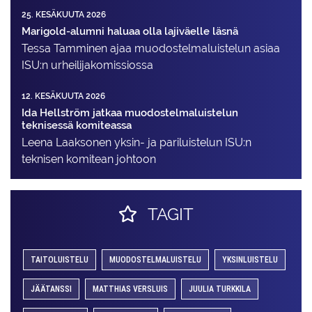
25. KESÄKUUTA 2026
Marigold-alumni haluaa olla lajiväelle läsnä
Tessa Tamminen ajaa muodostelma­luistelun asiaa
ISU:n urheilija­komissiossa
12. KESÄKUUTA 2026
Ida Hellström jatkaa muodostelmaluistelun
teknisessä komiteassa
Leena Laaksonen yksin- ja pariluistelun ISU:n
teknisen komitean johtoon
TAGIT
TAITOLUISTELU
MUODOSTELMALUISTELU
YKSINLUISTELU
JÄÄTANSSI
MATTHIAS VERSLUIS
JUULIA TURKKILA