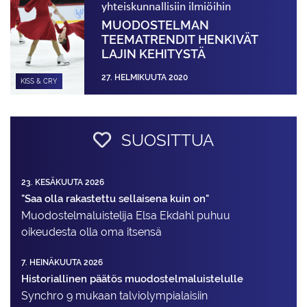
yhteiskunnallisiin ilmiöihin
MUODOSTELMAN
TEEMATRENDIT HENKIVÄT
LAJIN KEHITYSTÄ
27. HELMIKUUTA 2020
KISS & CRY
SUOSITTUA
23. KESÄKUUTA 2026
"Saa olla rakastettu sellaisena kuin on"
Muodostelma­luistelija Elsa Ekdahl puhuu
oikeudesta olla oma itsensä
7. HEINÄKUUTA 2026
Historiallinen päätös muodostelmaluistelulle
Synchro 9 mukaan talviolympialaisiin