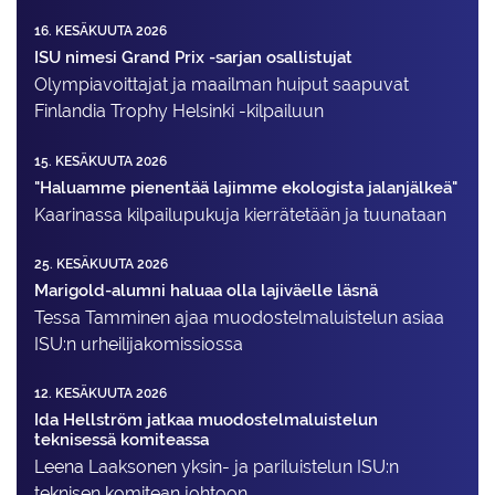
16. KESÄKUUTA 2026
ISU nimesi Grand Prix -sarjan osallistujat
Olympiavoittajat ja maailman huiput saapuvat
Finlandia Trophy Helsinki -kilpailuun
15. KESÄKUUTA 2026
"Haluamme pienentää lajimme ekologista jalanjälkeä"
Kaarinassa kilpailupukuja kierrätetään ja tuunataan
25. KESÄKUUTA 2026
Marigold-alumni haluaa olla lajiväelle läsnä
Tessa Tamminen ajaa muodostelma­luistelun asiaa
ISU:n urheilija­komissiossa
12. KESÄKUUTA 2026
Ida Hellström jatkaa muodostelmaluistelun
teknisessä komiteassa
Leena Laaksonen yksin- ja pariluistelun ISU:n
teknisen komitean johtoon