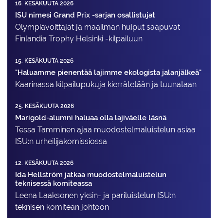
16. KESÄKUUTA 2026
ISU nimesi Grand Prix -sarjan osallistujat
Olympiavoittajat ja maailman huiput saapuvat
Finlandia Trophy Helsinki -kilpailuun
15. KESÄKUUTA 2026
"Haluamme pienentää lajimme ekologista jalanjälkeä"
Kaarinassa kilpailupukuja kierrätetään ja tuunataan
25. KESÄKUUTA 2026
Marigold-alumni haluaa olla lajiväelle läsnä
Tessa Tamminen ajaa muodostelma­luistelun asiaa
ISU:n urheilija­komissiossa
12. KESÄKUUTA 2026
Ida Hellström jatkaa muodostelmaluistelun
teknisessä komiteassa
Leena Laaksonen yksin- ja pariluistelun ISU:n
teknisen komitean johtoon