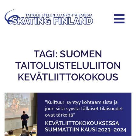
TAGI: SUOMEN
TAITOLUISTELULIITON
KEVÄTLIITTOKOKOUS
"Kulttuuri syntyy kohtaamisista ja
juuri siitä syystä tällaiset tilaisuudet
ovat tärkeitä"
KEVÄTLIITTOKOKOUKSESSA
SUMMATTIIN KAUSI 2023–2024