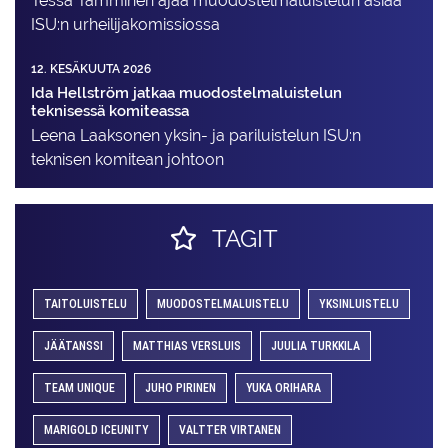
Tessa Tamminen ajaa muodostelma­luistelun asiaa
ISU:n urheilija­komissiossa
12. KESÄKUUTA 2026
Ida Hellström jatkaa muodostelmaluistelun
teknisessä komiteassa
Leena Laaksonen yksin- ja pariluistelun ISU:n
teknisen komitean johtoon
TAGIT
TAITOLUISTELU
MUODOSTELMALUISTELU
YKSINLUISTELU
JÄÄTANSSI
MATTHIAS VERSLUIS
JUULIA TURKKILA
TEAM UNIQUE
JUHO PIRINEN
YUKA ORIHARA
MARIGOLD ICEUNITY
VALTTER VIRTANEN