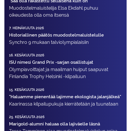
"Saa olla rakastettu sellaisena kuin on"
Muodostelma­luistelija Elsa Ekdahl puhuu
oikeudesta olla oma itsensä
7. HEINÄKUUTA 2026
Historiallinen päätös muodostelmaluistelulle
Synchro 9 mukaan talviolympialaisiin
16. KESÄKUUTA 2026
ISU nimesi Grand Prix -sarjan osallistujat
Olympiavoittajat ja maailman huiput saapuvat
Finlandia Trophy Helsinki -kilpailuun
15. KESÄKUUTA 2026
"Haluamme pienentää lajimme ekologista jalanjälkeä"
Kaarinassa kilpailupukuja kierrätetään ja tuunataan
25. KESÄKUUTA 2026
Marigold-alumni haluaa olla lajiväelle läsnä