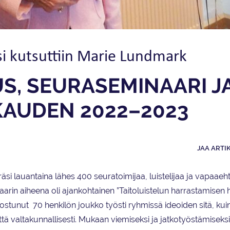
si kutsuttiin Marie Lundmark
S, SEURA­SEMINAARI J
KAUDEN 2022–2023
JAA ARTI
äsi lauantaina lähes 400 seuratoimijaa, luistelijaa ja vapaaeh
arin aiheena oli ajankohtainen ”Taitoluistelun harrastamisen h
 koostunut 70 henkilön joukko työsti ryhmissä ideoiden sitä, kui
tä valtakunnallisesti. Mukaan viemiseksi ja jatkotyöstämiseksi 