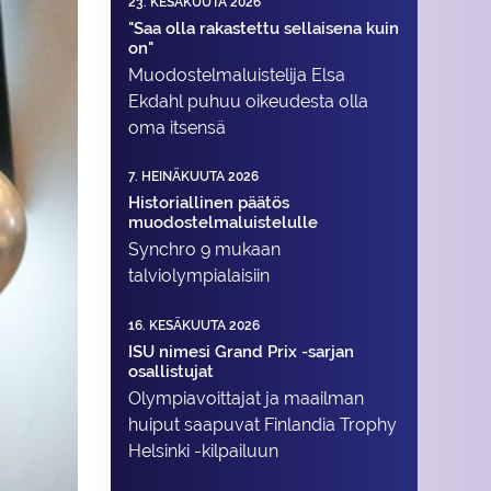
23. KESÄKUUTA 2026
"Saa olla rakastettu sellaisena kuin
on"
Muodostelma­luistelija Elsa
Ekdahl puhuu oikeudesta olla
oma itsensä
7. HEINÄKUUTA 2026
Historiallinen päätös
muodostelmaluistelulle
Synchro 9 mukaan
talviolympialaisiin
16. KESÄKUUTA 2026
ISU nimesi Grand Prix -sarjan
osallistujat
Olympiavoittajat ja maailman
huiput saapuvat Finlandia Trophy
Helsinki -kilpailuun