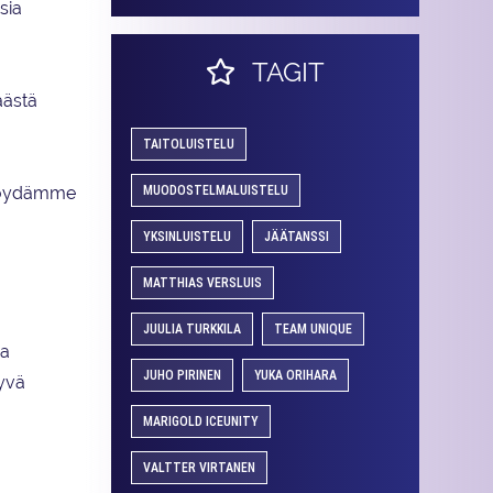
sia
TAGIT
äästä
TAITOLUISTELU
MUODOSTELMALUISTELU
a löydämme
YKSINLUISTELU
JÄÄTANSSI
MATTHIAS VERSLUIS
JUULIA TURKKILA
TEAM UNIQUE
sa
JUHO PIRINEN
YUKA ORIHARA
yvä
MARIGOLD ICEUNITY
VALTTER VIRTANEN