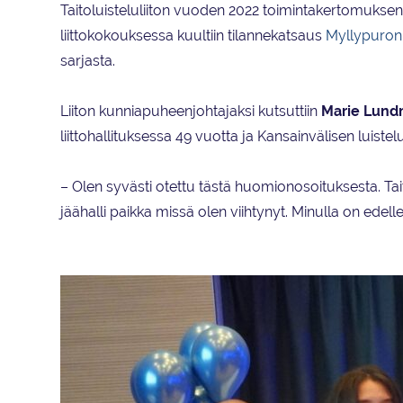
Taitoluisteluliiton vuoden 2022 toimintakertomuksen j
liittokokouksessa kuultiin tilannekatsaus
Myllypuron 
sarjasta.
Liiton kunniapuheenjohtajaksi kutsuttiin
Marie Lund
liittohallituksessa 49 vuotta ja Kansainvälisen luiste
– Olen syvästi otettu tästä huomionosoituksesta. Tai
jäähalli paikka missä olen viihtynyt. Minulla on edel