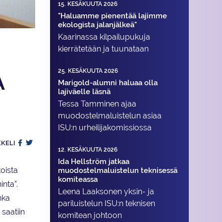
15. KESÄKUUTA 2026
"Haluamme pienentää lajimme
ekologista jalanjälkeä"
Kaarinassa kilpailupukuja
kierrätetään ja tuunataan
25. KESÄKUUTA 2026
A
Marigold-alumni haluaa olla
lajiväelle läsnä
Tessa Tamminen ajaa
muodostelma­luistelun asiaa
ISU:n urheilija­komissiossa
KKELI
12. KESÄKUUTA 2026
Ida Hellström jatkaa
toista
muodostelmaluistelun teknisessä
komiteassa
inta”.
Leena Laaksonen yksin- ja
nka
pariluistelun ISU:n teknisen
saatiin
komitean johtoon