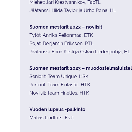
Miehet: Jari
K
restyannikov
,
T
apTL
Jäätanssi: Hilda Taylor ja Urho
R
eina
,
HL
Suomen mestarit 2023 – noviisit
Tytöt: Annika Pellonmaa, ETK
Pojat: Benjamin Eriksson, PTL
Jäätanssi: Enna Kesti ja Oskari Liedenpohja, HL
Suomen mestarit 2023 – muodostelmaluiste
Seniorit: Team
U
nique
,
HSK
Juniorit: Team
F
intastic
,
HTK
Noviisit: Team
F
inettes
,
HTK
Vuoden lupaus -palkinto
Matias Lindfors, EsJt