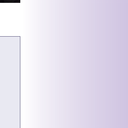
ytenko.
ratoiminnan