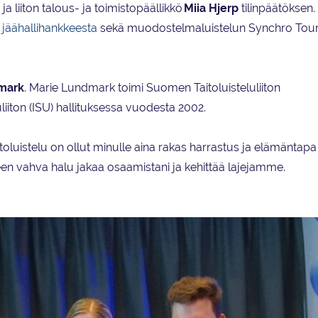
a liiton talous- ja toimistopäällikkö
Miia Hjerp
tilinpäätöksen. 
jäähallihankkeesta
sekä muodostelmaluistelun Synchro Tour
mark
. Marie Lundmark toimi Suomen Taitoluisteluliiton
luliiton (ISU) hallituksessa vuodesta 2002.
toluistelu on ollut minulle aina rakas harrastus ja elämäntapa
leen vahva halu jakaa osaamistani ja kehittää lajejamme.