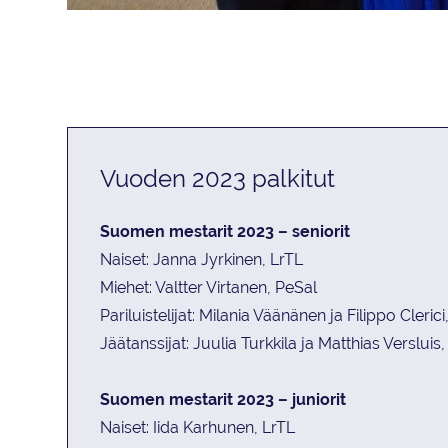
Kevätliittokokouksen yhteydessä järjestetyssä gaalassa palkittiin a
Vasemmalta Suomen Taitoluisteluliiton puheenjohtaja Joukko Pitkäne
kehittäjä Teemu Hintikka.
Vuoden 2023 palkitut
Suomen mestarit 2023 – seniorit
Naiset: Janna Jyrkinen,
L
rTL
Miehet:
V
altter
Virtanen,
P
eSal
Pariluistelijat: Milania Väänänen ja Filippo
C
lerici
Jäätanssijat: Juulia Turkkila ja
M
atthias
V
ersluis
,
Suomen mestarit 2023 – juniorit
Naiset: Iida Karhunen,
L
rTL