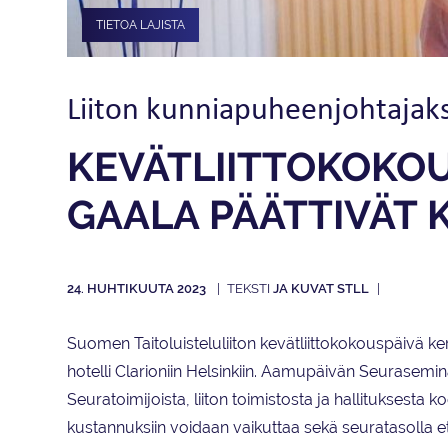
TIETOA LAJISTA
Liiton kunnia­puheenjohtajak
KEVÄT­LIITTOKOKOU
GAALA PÄÄTTIVÄT 
24. HUHTIKUUTA 2023
JA KUVAT STLL
Suomen Taitoluisteluliiton kevätliittokokouspäivä ker
hotelli Clarioniin Helsinkiin. Aamupäivän Seurasemina
Seuratoimijoista, liiton toimistosta ja hallituksesta
kustannuksiin voidaan vaikuttaa sekä seuratasolla et