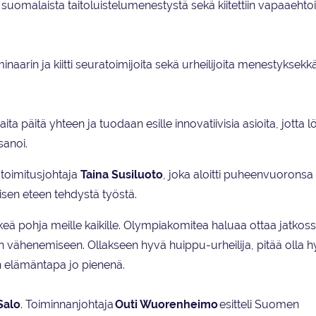
iin suomalaista taitoluistelumenestystä sekä kiitettiin vapaaehtoi
naarin ja kiitti seuratoimijoita sekä urheilijoita menestyksekk
 päitä yhteen ja tuodaan esille innovatiivisia asioita, jott
sanoi.
toimitusjohtaja
Taina Susiluoto
, joka aloitti puheenvuoronsa
amisen eteen tehdystä työstä.
rkeä pohja meille kaikille. Olympiakomitea haluaa ottaa jatkos
vähenemiseen. Ollakseen hyvä huippu-urheilija, pitää olla h
en elämäntapa jo pienenä.
Salo
. Toiminnanjohtaja
Outi Wuorenheimo
esitteli Suomen