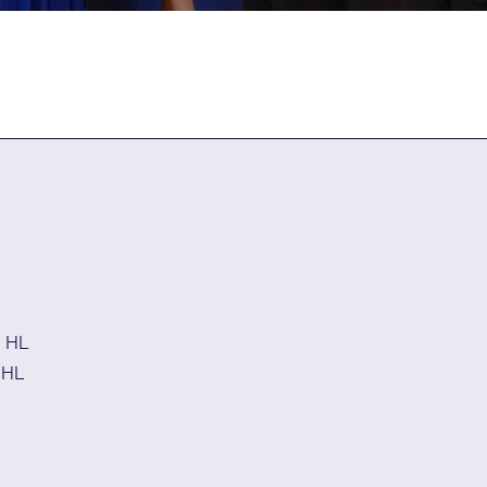
nsioituneita. Vuoden kasvattajavalmentajaksi valittiin Varkauden Tarmon Helena T
n, Helen Tytenko, koulutus- ja seuratoiminnan kehittäjä Sanna Vuorinen ja seu
,
HL
HL