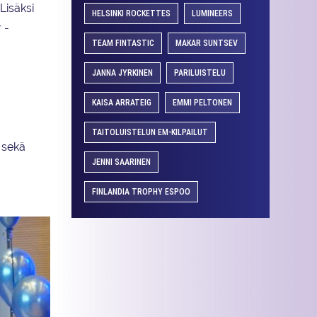
Lisäksi
HELSINKI ROCKETTES
LUMINEERS
 -
TEAM FINTASTIC
MAKAR SUNTSEV
JANNA JYRKINEN
PARILUISTELU
KAISA ARRATEIG
EMMI PELTONEN
TAITOLUISTELUN EM-KILPAILUT
 sekä
JENNI SAARINEN
FINLANDIA TROPHY ESPOO