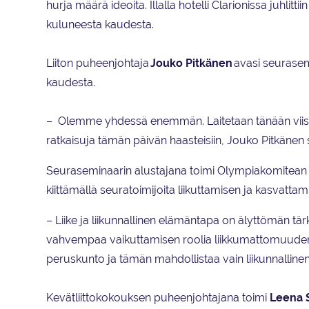
hurja määrä ideoita. Illalla hotelli Clarionissa juhlitt
kuluneesta kaudesta.
Liiton puheenjohtaja
Jouko Pitkänen
avasi seurasemi
kaudesta.
– Olemme yhdessä enemmän. Laitetaan tänään viisaita
ratkaisuja tämän päivän haasteisiin, Jouko Pitkänen 
Seuraseminaarin alustajana toimi Olympiakomitean 
kiittämällä seuratoimijoita liikuttamisen ja kasvatt
– Liike ja liikunnallinen elämäntapa on älyttömän tä
vahvempaa vaikuttamisen roolia liikkumattomuuden 
peruskunto ja tämän mahdollistaa vain liikunnallin
Kevätliittokokouksen puheenjohtajana toimi
Leena 