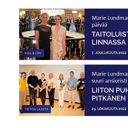
Marie Lundmark
päivää
TAITOLUIS
LINNASSA
7. JOULUKUUTA 2022
KISS & CRY
Marie Lundmark
suuri ansioristi
LIITON PU
PITKÄNEN
29. LOKAKUUTA 2022
TIETOA LAJISTA