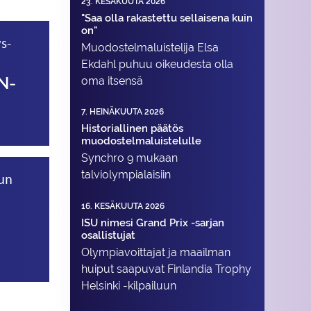
23. KESÄKUUTA 2026
"Saa olla rakastettu sellaisena kuin
on"
s­
Muodostelma­luistelija Elsa
Ekdahl puhuu oikeudesta olla
N­
oma itsensä
7. HEINÄKUUTA 2026
Historiallinen päätös
muodostelmaluistelulle
Synchro 9 mukaan
talviolympialaisiin
lun
16. KESÄKUUTA 2026
ISU nimesi Grand Prix -sarjan
osallistujat
Olympiavoittajat ja maailman
huiput saapuvat Finlandia Trophy
Helsinki -kilpailuun