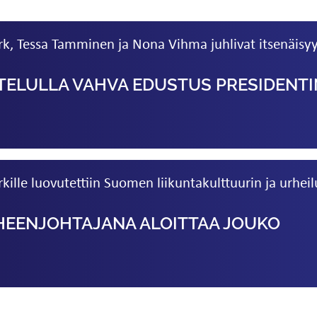
, Tessa Tamminen ja Nona Vihma juhlivat itsenäisyy
TELULLA VAHVA EDUSTUS PRESIDENTI
ille luovutettiin Suomen liikuntakulttuurin ja urhei
HEEN­­JOHTAJANA ALOITTAA JOUKO