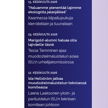
15. KESÄKUUTA 2026
"Haluamme pienentää lajimme
ekologista jalanjälkeä"
Kaarinassa kilpailupukuja
kierrätetään ja tuunataan
25. KESÄKUUTA 2026
Marigold-alumni haluaa olla
lajiväelle läsnä
Tessa Tamminen ajaa
muodostelma­luistelun asiaa
ISU:n urheilija­komissiossa
12. KESÄKUUTA 2026
Ida Hellström jatkaa
muodostelmaluistelun teknisessä
komiteassa
Leena Laaksonen yksin- ja
pariluistelun ISU:n teknisen
komitean johtoon