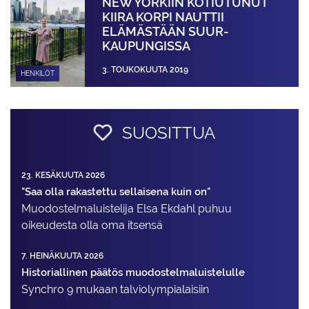
NEW YORKIIN KOTIUTUNUT
KIIRA KORPI NAUTTII
ELÄMÄSTÄÄN SUUR­
KAUPUNGISSA
3. TOUKOKUUTA 2019
HENKILÖT
SUOSITTUA
23. KESÄKUUTA 2026
"Saa olla rakastettu sellaisena kuin on"
Muodostelma­luistelija Elsa Ekdahl puhuu
oikeudesta olla oma itsensä
7. HEINÄKUUTA 2026
Historiallinen päätös muodostelmaluistelulle
Synchro 9 mukaan talviolympialaisiin