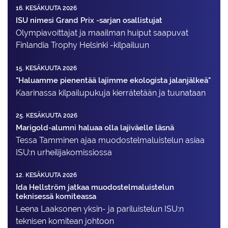
16. KESÄKUUTA 2026
ISU nimesi Grand Prix -sarjan osallistujat
Olympiavoittajat ja maailman huiput saapuvat
Finlandia Trophy Helsinki -kilpailuun
15. KESÄKUUTA 2026
"Haluamme pienentää lajimme ekologista jalanjälkeä"
Kaarinassa kilpailupukuja kierrätetään ja tuunataan
25. KESÄKUUTA 2026
Marigold-alumni haluaa olla lajiväelle läsnä
Tessa Tamminen ajaa muodostelma­luistelun asiaa
ISU:n urheilija­komissiossa
12. KESÄKUUTA 2026
Ida Hellström jatkaa muodostelmaluistelun
teknisessä komiteassa
Leena Laaksonen yksin- ja pariluistelun ISU:n
teknisen komitean johtoon