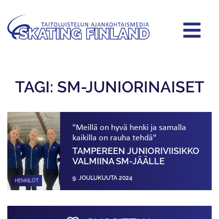
TAGI: SM-JUNIORINAISET
"Meillä on hyvä henki ja samalla
kaikilla on rauha tehdä"
TAMPEREEN JUNIORIVIISIKKO
VALMIINA SM-JÄÄLLE
9. JOULUKUUTA 2024
HENKILÖT