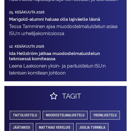
25. KESÄKUUTA 2026
Marigold-alumni haluaa olla lajiväelle läsnä
Tessa Tamminen ajaa muodostelma­luistelun asiaa
ISU:n urheilija­komissiossa
12. KESÄKUUTA 2026
Ida Hellström jatkaa muodostelmaluistelun
teknisessä komiteassa
Leena Laaksonen yksin- ja pariluistelun ISU:n
teknisen komitean johtoon
TAGIT
TAITOLUISTELU
MUODOSTELMALUISTELU
YKSINLUISTELU
JÄÄTANSSI
MATTHIAS VERSLUIS
JUULIA TURKKILA