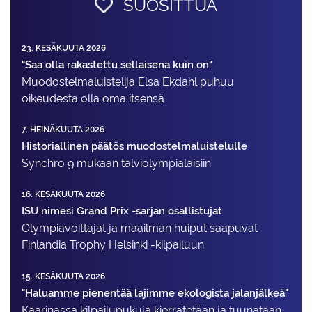
SUOSITTUA
23. KESÄKUUTA 2026
"Saa olla rakastettu sellaisena kuin on"
Muodostelma­luistelija Elsa Ekdahl puhuu
oikeudesta olla oma itsensä
7. HEINÄKUUTA 2026
Historiallinen päätös muodostelmaluistelulle
Synchro 9 mukaan talviolympialaisiin
16. KESÄKUUTA 2026
ISU nimesi Grand Prix -sarjan osallistujat
Olympiavoittajat ja maailman huiput saapuvat
Finlandia Trophy Helsinki -kilpailuun
15. KESÄKUUTA 2026
"Haluamme pienentää lajimme ekologista jalanjälkeä"
Kaarinassa kilpailupukuja kierrätetään ja tuunataan