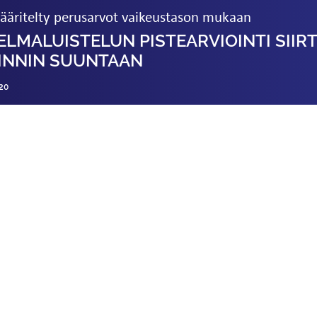
ääritelty perusarvot vaikeustason mukaan
MA­LUISTELUN PISTEARVIOINTI SIIR
OINNIN SUUNTAAN
20