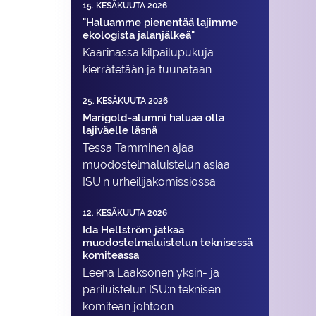
15. KESÄKUUTA 2026
"Haluamme pienentää lajimme
ekologista jalanjälkeä"
Kaarinassa kilpailupukuja
kierrätetään ja tuunataan
25. KESÄKUUTA 2026
Marigold-alumni haluaa olla
lajiväelle läsnä
Tessa Tamminen ajaa
muodostelma­luistelun asiaa
ISU:n urheilija­komissiossa
12. KESÄKUUTA 2026
Ida Hellström jatkaa
muodostelmaluistelun teknisessä
komiteassa
Leena Laaksonen yksin- ja
pariluistelun ISU:n teknisen
komitean johtoon