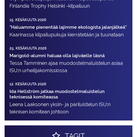
Finlandia Trophy Helsinki -kilpailuun
15. KESÄKUUTA 2026
"Haluamme pienentää lajimme ekologista jalanjälkeä"
Kaarinassa kilpailupukuja kierrätetään ja tuunataan
25. KESÄKUUTA 2026
Marigold-alumni haluaa olla lajiväelle läsnä
Tessa Tamminen ajaa muodostelma­luistelun asiaa
ISU:n urheilija­komissiossa
12. KESÄKUUTA 2026
Ida Hellström jatkaa muodostelmaluistelun
teknisessä komiteassa
Leena Laaksonen yksin- ja pariluistelun ISU:n
teknisen komitean johtoon
TAGIT