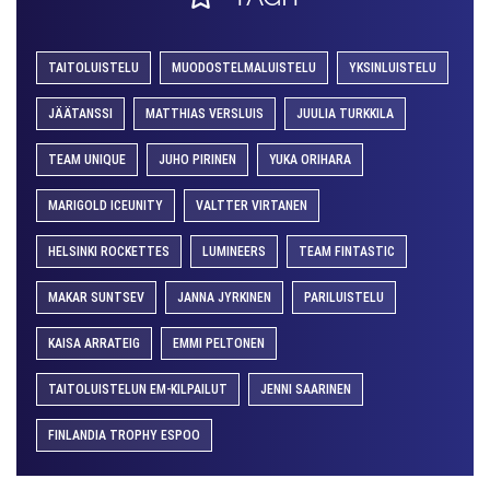
TAITOLUISTELU
MUODOSTELMALUISTELU
YKSINLUISTELU
JÄÄTANSSI
MATTHIAS VERSLUIS
JUULIA TURKKILA
TEAM UNIQUE
JUHO PIRINEN
YUKA ORIHARA
MARIGOLD ICEUNITY
VALTTER VIRTANEN
HELSINKI ROCKETTES
LUMINEERS
TEAM FINTASTIC
MAKAR SUNTSEV
JANNA JYRKINEN
PARILUISTELU
KAISA ARRATEIG
EMMI PELTONEN
TAITOLUISTELUN EM-KILPAILUT
JENNI SAARINEN
FINLANDIA TROPHY ESPOO