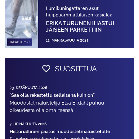
Lumikuningattaren asut
huippuammattilaisen käsialaa
ERIKA TURUNEN IHASTUI
JÄISEEN PARKETTIIN
11. MARRASKUUTA 2021
TAPAHTUMAT
SUOSITTUA
23. KESÄKUUTA 2026
"Saa olla rakastettu sellaisena kuin on"
Muodostelma­luistelija Elsa Ekdahl puhuu
oikeudesta olla oma itsensä
7. HEINÄKUUTA 2026
Historiallinen päätös muodostelmaluistelulle