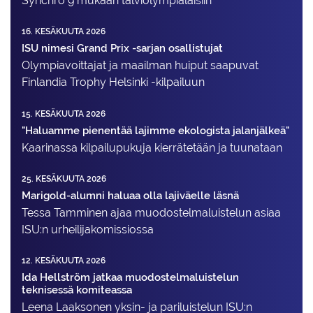
Synchro 9 mukaan talviolympialaisiin
16. KESÄKUUTA 2026
ISU nimesi Grand Prix -sarjan osallistujat
Olympiavoittajat ja maailman huiput saapuvat
Finlandia Trophy Helsinki -kilpailuun
15. KESÄKUUTA 2026
"Haluamme pienentää lajimme ekologista jalanjälkeä"
Kaarinassa kilpailupukuja kierrätetään ja tuunataan
25. KESÄKUUTA 2026
Marigold-alumni haluaa olla lajiväelle läsnä
Tessa Tamminen ajaa muodostelma­luistelun asiaa
ISU:n urheilija­komissiossa
12. KESÄKUUTA 2026
Ida Hellström jatkaa muodostelmaluistelun
teknisessä komiteassa
Leena Laaksonen yksin- ja pariluistelun ISU:n