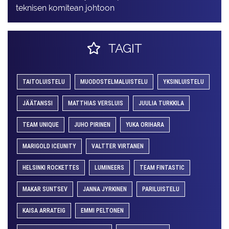
teknisen komitean johtoon
TAGIT
TAITOLUISTELU
MUODOSTELMALUISTELU
YKSINLUISTELU
JÄÄTANSSI
MATTHIAS VERSLUIS
JUULIA TURKKILA
TEAM UNIQUE
JUHO PIRINEN
YUKA ORIHARA
MARIGOLD ICEUNITY
VALTTER VIRTANEN
HELSINKI ROCKETTES
LUMINEERS
TEAM FINTASTIC
MAKAR SUNTSEV
JANNA JYRKINEN
PARILUISTELU
KAISA ARRATEIG
EMMI PELTONEN