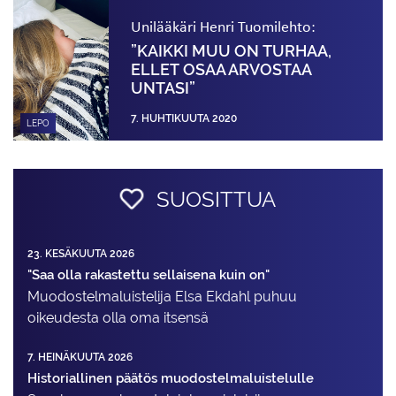
Unilääkäri Henri Tuomilehto:
”KAIKKI MUU ON TURHAA,
ELLET OSAA ARVOSTAA
UNTASI”
7. HUHTIKUUTA 2020
LEPO
SUOSITTUA
23. KESÄKUUTA 2026
"Saa olla rakastettu sellaisena kuin on"
Muodostelma­luistelija Elsa Ekdahl puhuu
oikeudesta olla oma itsensä
7. HEINÄKUUTA 2026
Historiallinen päätös muodostelmaluistelulle