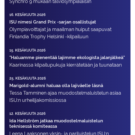
Synchro 9 mukaan talviolympialaisiin
16. KESÄKUUTA 2026
ISU nimesi Grand Prix -sarjan osallistujat
Olympiavoittajat ja maailman huiput saapuvat
Finlandia Trophy Helsinki -kilpailuun
15. KESÄKUUTA 2026
"Haluamme pienentää lajimme ekologista jalanjälkeä"
Kaarinassa kilpailupukuja kierrätetään ja tuunataan
25. KESÄKUUTA 2026
Marigold-alumni haluaa olla lajiväelle läsnä
Tessa Tamminen ajaa muodostelma­luistelun asiaa
ISU:n urheilija­komissiossa
12. KESÄKUUTA 2026
Ida Hellström jatkaa muodostelmaluistelun
teknisessä komiteassa
Leena Laaksonen yksin- ja pariluistelun ISU:n