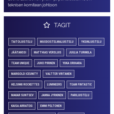
teknisen komitean johtoon
TAGIT
TAITOLUISTELU
MUODOSTELMALUISTELU
YKSINLUISTELU
JÄÄTANSSI
MATTHIAS VERSLUIS
JUULIA TURKKILA
TEAM UNIQUE
JUHO PIRINEN
YUKA ORIHARA
MARIGOLD ICEUNITY
VALTTER VIRTANEN
HELSINKI ROCKETTES
LUMINEERS
TEAM FINTASTIC
MAKAR SUNTSEV
JANNA JYRKINEN
PARILUISTELU
KAISA ARRATEIG
EMMI PELTONEN