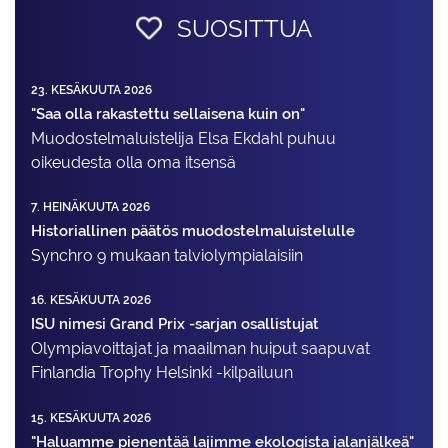
SUOSITTUA
23. KESÄKUUTA 2026
"Saa olla rakastettu sellaisena kuin on"
Muodostelma­luistelija Elsa Ekdahl puhuu
oikeudesta olla oma itsensä
7. HEINÄKUUTA 2026
Historiallinen päätös muodostelmaluistelulle
Synchro 9 mukaan talviolympialaisiin
16. KESÄKUUTA 2026
ISU nimesi Grand Prix -sarjan osallistujat
Olympiavoittajat ja maailman huiput saapuvat
Finlandia Trophy Helsinki -kilpailuun
15. KESÄKUUTA 2026
"Haluamme pienentää lajimme ekologista jalanjälkeä"