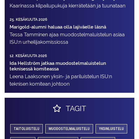
Kaarinassa kilpailupukuja kierrätetään ja tuunataan
25. KESÄKUUTA 2026
Marigold-alumni haluaa olla lajiväelle läsnä
Tessa Tamminen ajaa muodostelma­luistelun asiaa
ISU:n urheilija­komissiossa
12. KESÄKUUTA 2026
Ida Hellström jatkaa muodostelmaluistelun
teknisessä komiteassa
Leena Laaksonen yksin- ja pariluistelun ISU:n
teknisen komitean johtoon
TAGIT
TAITOLUISTELU
MUODOSTELMALUISTELU
YKSINLUISTELU