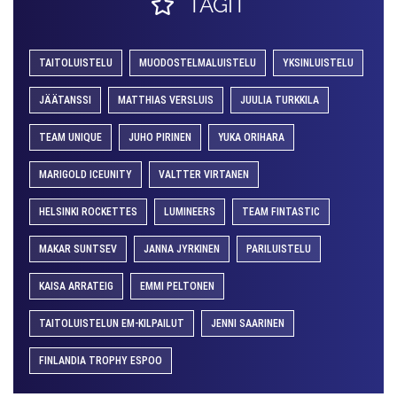
TAGIT
TAITOLUISTELU
MUODOSTELMALUISTELU
YKSINLUISTELU
JÄÄTANSSI
MATTHIAS VERSLUIS
JUULIA TURKKILA
TEAM UNIQUE
JUHO PIRINEN
YUKA ORIHARA
MARIGOLD ICEUNITY
VALTTER VIRTANEN
HELSINKI ROCKETTES
LUMINEERS
TEAM FINTASTIC
MAKAR SUNTSEV
JANNA JYRKINEN
PARILUISTELU
KAISA ARRATEIG
EMMI PELTONEN
TAITOLUISTELUN EM-KILPAILUT
JENNI SAARINEN
FINLANDIA TROPHY ESPOO