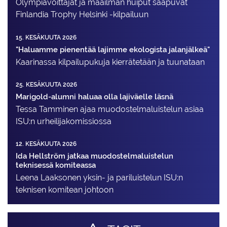
Olympiavoittajat ja maailman huiput saapuvat
Finlandia Trophy Helsinki -kilpailuun
15. KESÄKUUTA 2026
"Haluamme pienentää lajimme ekologista jalanjälkeä"
Kaarinassa kilpailupukuja kierrätetään ja tuunataan
25. KESÄKUUTA 2026
Marigold-alumni haluaa olla lajiväelle läsnä
Tessa Tamminen ajaa muodostelma­luistelun asiaa
ISU:n urheilija­komissiossa
12. KESÄKUUTA 2026
Ida Hellström jatkaa muodostelmaluistelun
teknisessä komiteassa
Leena Laaksonen yksin- ja pariluistelun ISU:n
teknisen komitean johtoon