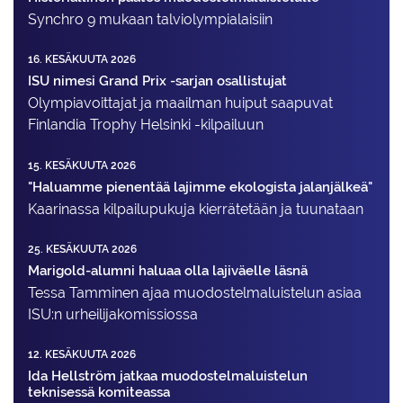
Synchro 9 mukaan talviolympialaisiin
16. KESÄKUUTA 2026
ISU nimesi Grand Prix -sarjan osallistujat
Olympiavoittajat ja maailman huiput saapuvat
Finlandia Trophy Helsinki -kilpailuun
15. KESÄKUUTA 2026
"Haluamme pienentää lajimme ekologista jalanjälkeä"
Kaarinassa kilpailupukuja kierrätetään ja tuunataan
25. KESÄKUUTA 2026
Marigold-alumni haluaa olla lajiväelle läsnä
Tessa Tamminen ajaa muodostelma­luistelun asiaa
ISU:n urheilija­komissiossa
12. KESÄKUUTA 2026
Ida Hellström jatkaa muodostelmaluistelun
teknisessä komiteassa