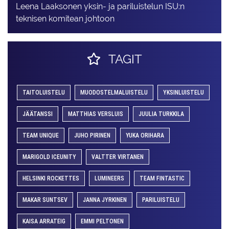
Leena Laaksonen yksin- ja pariluistelun ISU:n
teknisen komitean johtoon
TAGIT
TAITOLUISTELU
MUODOSTELMALUISTELU
YKSINLUISTELU
JÄÄTANSSI
MATTHIAS VERSLUIS
JUULIA TURKKILA
TEAM UNIQUE
JUHO PIRINEN
YUKA ORIHARA
MARIGOLD ICEUNITY
VALTTER VIRTANEN
HELSINKI ROCKETTES
LUMINEERS
TEAM FINTASTIC
MAKAR SUNTSEV
JANNA JYRKINEN
PARILUISTELU
KAISA ARRATEIG
EMMI PELTONEN