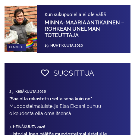
Kun sukupuolella ei ole väliä
MINNA-MAARIA ANTIKAINEN –
ROHKEAN UNELMAN
TOTEUTTAJA
19. HUHTIKUUTA 2020
HENKILÖT
SUOSITTUA
23. KESÄKUUTA 2026
"Saa olla rakastettu sellaisena kuin on"
Muodostelma­luistelija Elsa Ekdahl puhuu
oikeudesta olla oma itsensä
7. HEINÄKUUTA 2026
Historiallinen päätös muodostelmaluistelulle