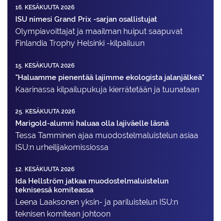
16. KESÄKUUTA 2026
ISU nimesi Grand Prix -sarjan osallistujat
Olympiavoittajat ja maailman huiput saapuvat
Finlandia Trophy Helsinki -kilpailuun
15. KESÄKUUTA 2026
"Haluamme pienentää lajimme ekologista jalanjälkeä"
Kaarinassa kilpailupukuja kierrätetään ja tuunataan
25. KESÄKUUTA 2026
Marigold-alumni haluaa olla lajiväelle läsnä
Tessa Tamminen ajaa muodostelma­luistelun asiaa
ISU:n urheilija­komissiossa
12. KESÄKUUTA 2026
Ida Hellström jatkaa muodostelmaluistelun
teknisessä komiteassa
Leena Laaksonen yksin- ja pariluistelun ISU:n
teknisen komitean johtoon