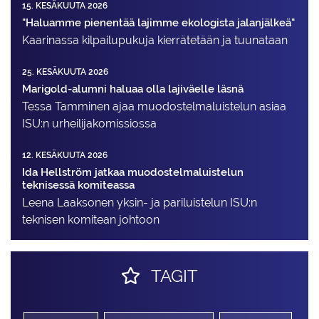
15. KESÄKUUTA 2026
"Haluamme pienentää lajimme ekologista jalanjälkeä"
Kaarinassa kilpailupukuja kierrätetään ja tuunataan
25. KESÄKUUTA 2026
Marigold-alumni haluaa olla lajiväelle läsnä
Tessa Tamminen ajaa muodostelma­luistelun asiaa
ISU:n urheilija­komissiossa
12. KESÄKUUTA 2026
Ida Hellström jatkaa muodostelmaluistelun
teknisessä komiteassa
Leena Laaksonen yksin- ja pariluistelun ISU:n
teknisen komitean johtoon
TAGIT