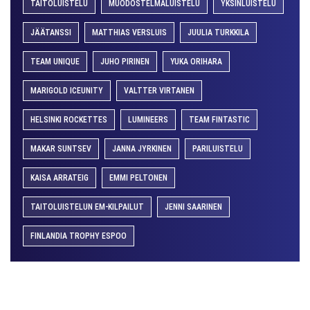
TAITOLUISTELU
MUODOSTELMALUISTELU
YKSINLUISTELU
JÄÄTANSSI
MATTHIAS VERSLUIS
JUULIA TURKKILA
TEAM UNIQUE
JUHO PIRINEN
YUKA ORIHARA
MARIGOLD ICEUNITY
VALTTER VIRTANEN
HELSINKI ROCKETTES
LUMINEERS
TEAM FINTASTIC
MAKAR SUNTSEV
JANNA JYRKINEN
PARILUISTELU
KAISA ARRATEIG
EMMI PELTONEN
TAITOLUISTELUN EM-KILPAILUT
JENNI SAARINEN
FINLANDIA TROPHY ESPOO