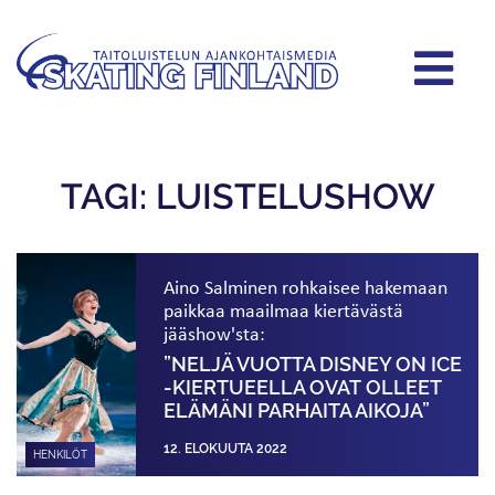
TAGI: LUISTELUSHOW
Aino Salminen rohkaisee hakemaan
paikkaa maailmaa kiertävästä
jääshow'sta:
”NELJÄ VUOTTA DISNEY ON ICE
-KIERTUEELLA OVAT OLLEET
ELÄMÄNI PARHAITA AIKOJA”
12. ELOKUUTA 2022
HENKILÖT