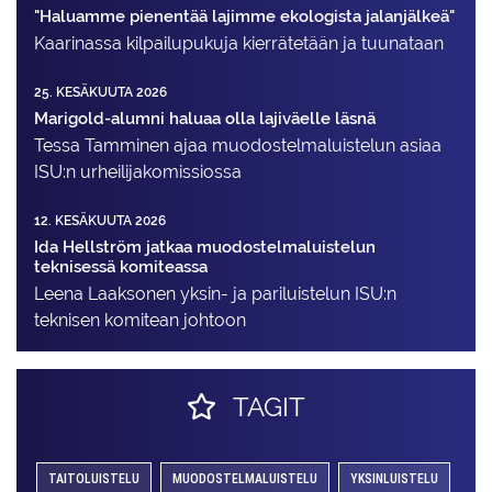
"Haluamme pienentää lajimme ekologista jalanjälkeä"
Kaarinassa kilpailupukuja kierrätetään ja tuunataan
25. KESÄKUUTA 2026
Marigold-alumni haluaa olla lajiväelle läsnä
Tessa Tamminen ajaa muodostelma­luistelun asiaa
ISU:n urheilija­komissiossa
12. KESÄKUUTA 2026
Ida Hellström jatkaa muodostelmaluistelun
teknisessä komiteassa
Leena Laaksonen yksin- ja pariluistelun ISU:n
teknisen komitean johtoon
TAGIT
TAITOLUISTELU
MUODOSTELMALUISTELU
YKSINLUISTELU