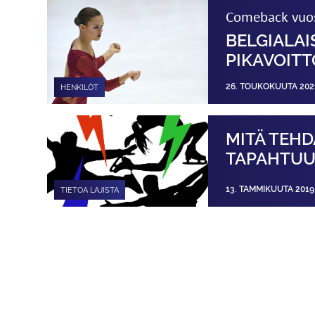
Comeback vuos
BELGIALAI
PIKAVOITT
26. TOUKOKUUTA 202
HENKILÖT
MITÄ TEHD
TAPAHTUU
13. TAMMIKUUTA 2019
TIETOA LAJISTA