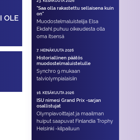
23. KESÄKUUTA 2026
"Saa olla rakastettu sellaisena kuin
on"
I OLE
Muodostelma­luistelija Elsa
Ekdahl puhuu oikeudesta olla
oma itsensä
7. HEINÄKUUTA 2026
Historiallinen päätös
muodostelmaluistelulle
Synchro 9 mukaan
talviolympialaisiin
16. KESÄKUUTA 2026
ISU nimesi Grand Prix -sarjan
osallistujat
Olympiavoittajat ja maailman
huiput saapuvat Finlandia Trophy
Helsinki -kilpailuun