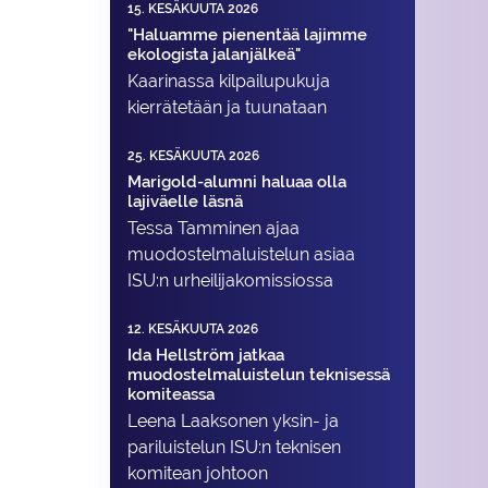
15. KESÄKUUTA 2026
"Haluamme pienentää lajimme
ekologista jalanjälkeä"
Kaarinassa kilpailupukuja
kierrätetään ja tuunataan
25. KESÄKUUTA 2026
Marigold-alumni haluaa olla
lajiväelle läsnä
Tessa Tamminen ajaa
muodostelma­luistelun asiaa
ISU:n urheilija­komissiossa
12. KESÄKUUTA 2026
Ida Hellström jatkaa
muodostelmaluistelun teknisessä
komiteassa
Leena Laaksonen yksin- ja
pariluistelun ISU:n teknisen
komitean johtoon