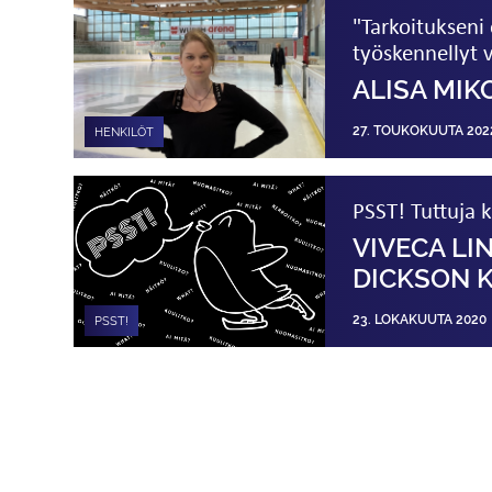
"Tarkoitukseni 
työskennellyt 
ALISA MIK
27. TOUKOKUUTA 202
HENKILÖT
PSST! Tuttuja k
VIVECA LI
DICKSON 
23. LOKAKUUTA 2020
PSST!