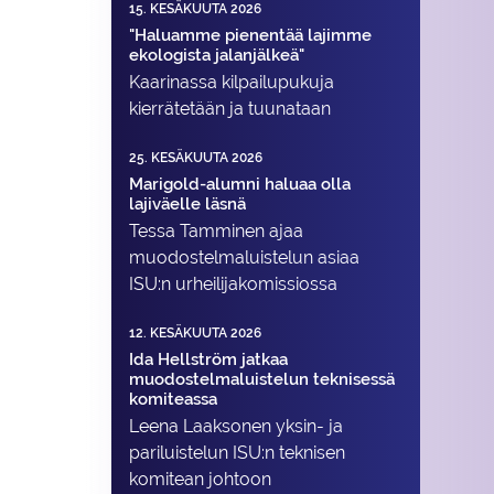
15. KESÄKUUTA 2026
"Haluamme pienentää lajimme
ekologista jalanjälkeä"
Kaarinassa kilpailupukuja
kierrätetään ja tuunataan
25. KESÄKUUTA 2026
Marigold-alumni haluaa olla
lajiväelle läsnä
Tessa Tamminen ajaa
muodostelma­luistelun asiaa
ISU:n urheilija­komissiossa
12. KESÄKUUTA 2026
Ida Hellström jatkaa
muodostelmaluistelun teknisessä
komiteassa
Leena Laaksonen yksin- ja
pariluistelun ISU:n teknisen
komitean johtoon