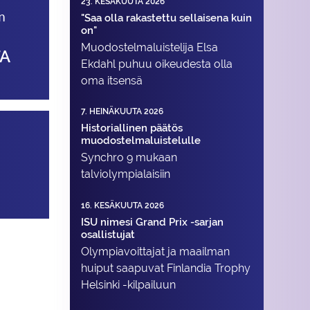
23. KESÄKUUTA 2026
n
"Saa olla rakastettu sellaisena kuin
on"
Muodostelma­luistelija Elsa
TA
Ekdahl puhuu oikeudesta olla
oma itsensä
7. HEINÄKUUTA 2026
Historiallinen päätös
muodostelmaluistelulle
Synchro 9 mukaan
talviolympialaisiin
16. KESÄKUUTA 2026
ISU nimesi Grand Prix -sarjan
osallistujat
Olympiavoittajat ja maailman
huiput saapuvat Finlandia Trophy
Helsinki -kilpailuun