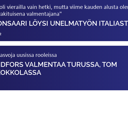
oli vierailla vain hetki, mutta viime kauden alusta ole
vakituisena valmentajana"
ONSAARI LÖYSI UNELMATYÖN ITALIAS
2
asvoja uusissa rooleissa
NDFORS VALMENTAA TURUSSA, TOM
KOKKOLASSA