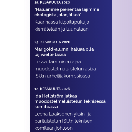
15. KESÄKUUTA 2026
"Haluamme pienentää lajimme
ekologista jalanjälkeä"
Kaarinassa kilpailupukuja
kierrätetään ja tuunataan
25. KESÄKUUTA 2026
Marigold-alumni haluaa olla
lajiväelle läsnä
Tessa Tamminen ajaa
muodostelma­luistelun asiaa
ISU:n urheilija­komissiossa
12. KESÄKUUTA 2026
Ida Hellström jatkaa
muodostelmaluistelun teknisessä
komiteassa
Leena Laaksonen yksin- ja
pariluistelun ISU:n teknisen
komitean johtoon