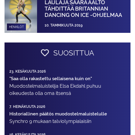
LAULAJA SAARA AALTO
TÄHDITTÄÄ BRITANNIAN
DANCING ON ICE -OHJELMAA
10. TAMMIKUUTA 2019
HENKILÖT
SUOSITTUA
23. KESÄKUUTA 2026
"Saa olla rakastettu sellaisena kuin on"
Muodostelma­luistelija Elsa Ekdahl puhuu
oikeudesta olla oma itsensä
7. HEINÄKUUTA 2026
Historiallinen päätös muodostelmaluistelulle
Synchro 9 mukaan talviolympialaisiin
16. KESÄKUUTA 2026