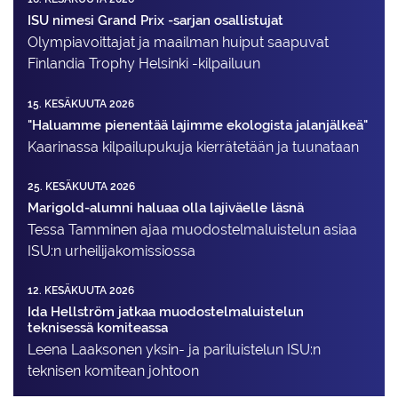
ISU nimesi Grand Prix -sarjan osallistujat
Olympiavoittajat ja maailman huiput saapuvat
Finlandia Trophy Helsinki -kilpailuun
15. KESÄKUUTA 2026
"Haluamme pienentää lajimme ekologista jalanjälkeä"
Kaarinassa kilpailupukuja kierrätetään ja tuunataan
25. KESÄKUUTA 2026
Marigold-alumni haluaa olla lajiväelle läsnä
Tessa Tamminen ajaa muodostelma­luistelun asiaa
ISU:n urheilija­komissiossa
12. KESÄKUUTA 2026
Ida Hellström jatkaa muodostelmaluistelun
teknisessä komiteassa
Leena Laaksonen yksin- ja pariluistelun ISU:n
teknisen komitean johtoon