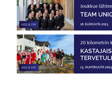
Joukkue lähtee
TEAM UNI
18. ELOKUUTA 2023
KISS & CRY
20 kilometrin k
KASTAJAIS
TERVETUL
13. HUHTIKUUTA 2023
KISS & CRY