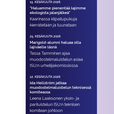
15. KESÄKUUTA 2026
"Haluamme pienentää lajimme
ekologista jalanjälkeä"
Kaarinassa kilpailupukuja
kierrätetään ja tuunataan
25. KESÄKUUTA 2026
Marigold-alumni haluaa olla
lajiväelle läsnä
Tessa Tamminen ajaa
muodostelma­luistelun asiaa
ISU:n urheilija­komissiossa
12. KESÄKUUTA 2026
Ida Hellström jatkaa
muodostelmaluistelun teknisessä
komiteassa
Leena Laaksonen yksin- ja
pariluistelun ISU:n teknisen
komitean johtoon