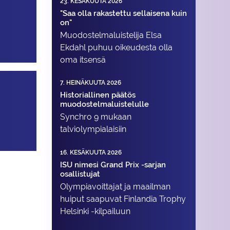
23. KESÄKUUTA 2026
"Saa olla rakastettu sellaisena kuin
on"
Muodostelma­luistelija Elsa
Ekdahl puhuu oikeudesta olla
oma itsensä
7. HEINÄKUUTA 2026
Historiallinen päätös
muodostelmaluistelulle
Synchro 9 mukaan
talviolympialaisiin
16. KESÄKUUTA 2026
ISU nimesi Grand Prix -sarjan
osallistujat
Olympiavoittajat ja maailman
huiput saapuvat Finlandia Trophy
Helsinki -kilpailuun