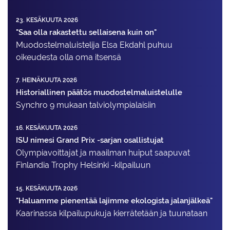
23. KESÄKUUTA 2026
"Saa olla rakastettu sellaisena kuin on"
Muodostelma­luistelija Elsa Ekdahl puhuu
oikeudesta olla oma itsensä
7. HEINÄKUUTA 2026
Historiallinen päätös muodostelmaluistelulle
Synchro 9 mukaan talviolympialaisiin
16. KESÄKUUTA 2026
ISU nimesi Grand Prix -sarjan osallistujat
Olympiavoittajat ja maailman huiput saapuvat
Finlandia Trophy Helsinki -kilpailuun
15. KESÄKUUTA 2026
"Haluamme pienentää lajimme ekologista jalanjälkeä"
Kaarinassa kilpailupukuja kierrätetään ja tuunataan