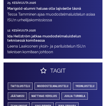
25. KESÄKUUTA 2026
Marigold-alumni haluaa olla lajiväelle läsnä
Tessa Tamminen ajaa muodostelma­luistelun asiaa
ISU:n urheilija­komissiossa
12. KESÄKUUTA 2026
Ida Hellström jatkaa muodostelmaluistelun
teknisessä komiteassa
Leena Laaksonen yksin- ja pariluistelun ISU:n
teknisen komitean johtoon
TAGIT
TAITOLUISTELU
MUODOSTELMALUISTELU
YKSINLUISTELU
JÄÄTANSSI
MATTHIAS VERSLUIS
JUULIA TURKKILA