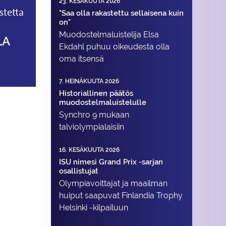
23. KESÄKUUTA 2026
stetta
"Saa olla rakastettu sellaisena kuin
on"
Muodostelma­luistelija Elsa
LA
Ekdahl puhuu oikeudesta olla
oma itsensä
7. HEINÄKUUTA 2026
Historiallinen päätös
muodostelmaluistelulle
Synchro 9 mukaan
talviolympialaisiin
16. KESÄKUUTA 2026
ISU nimesi Grand Prix -sarjan
osallistujat
Olympiavoittajat ja maailman
huiput saapuvat Finlandia Trophy
Helsinki -kilpailuun