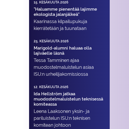
15. KESÄKUUTA 2026
"Haluamme pienentää lajimme
ekologista jalanjälkeä"
Kaarinassa kilpailupukuja
kierrätetään ja tuunataan
25. KESÄKUUTA 2026
Marigold-alumni haluaa olla
lajiväelle läsnä
Tessa Tamminen ajaa
muodostelma­luistelun asiaa
ISU:n urheilija­komissiossa
12. KESÄKUUTA 2026
Ida Hellström jatkaa
muodostelmaluistelun teknisessä
komiteassa
Leena Laaksonen yksin- ja
pariluistelun ISU:n teknisen
komitean johtoon