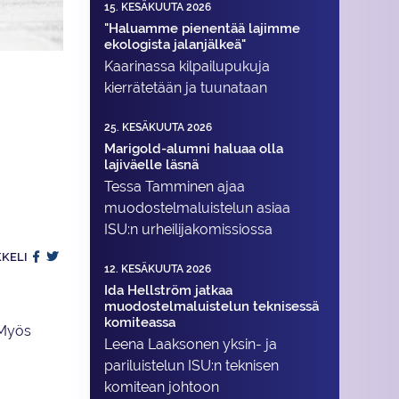
15. KESÄKUUTA 2026
"Haluamme pienentää lajimme
ekologista jalanjälkeä"
Kaarinassa kilpailupukuja
kierrätetään ja tuunataan
25. KESÄKUUTA 2026
Marigold-alumni haluaa olla
lajiväelle läsnä
Tessa Tamminen ajaa
muodostelma­luistelun asiaa
ISU:n urheilija­komissiossa
KKELI
12. KESÄKUUTA 2026
Ida Hellström jatkaa
muodostelmaluistelun teknisessä
komiteassa
 Myös
Leena Laaksonen yksin- ja
pariluistelun ISU:n teknisen
komitean johtoon