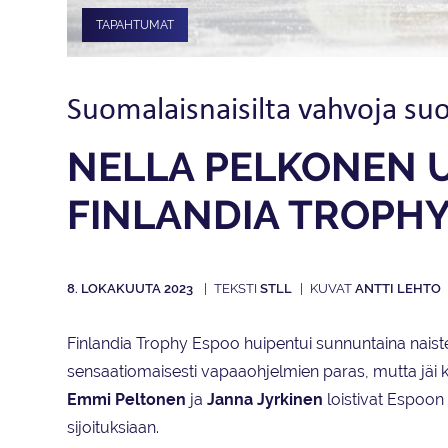
TAPAHTUMAT
Suomalais­naisilta vahvoja su
NELLA PELKONEN U
FINLANDIA TROPH
8. LOKAKUUTA 2023
STLL
ANTTI LEHTO
Finlandia Trophy Espoo huipentui sunnuntaina nai
sensaatiomaisesti vapaaohjelmien paras, mutta jäi k
Emmi Peltonen
ja
Janna Jyrkinen
loistivat Espoon 
sijoituksiaan.