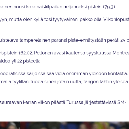
konen nousi kokonaiskilpailun neljänneksi pistein 179,31.
n, mutta olen kyllä tosi tyytyväinen, pakko olla. Viikonlopust
isteleva tamperelainen paransi piste-ennätystään peräti 25 pi
teispistein 162,02. Peltonen avasi kautensa syyskuussa Montre
doa yli 22 pisteellä.
reografisissa sarjoissa saa vielä enemmän yleisöön kontaktia
alla tyylilläni tuoda siihen jotain uutta, tangon tahtiin yleisöä
seuraavan kerran viikon päästä Turussa järjestettävissä SM-