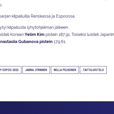
o.
arjan kilpailuilla Ranskassa ja Espoossa.
tyi kilpailusta lyhytohjelman jälkeen.
uisteli Korean
Yelim Kim
pistein 187,91. Toiseksi luisteli Japani
nastasiia Gubanova pistein
179,61.
Y ESPOO 2023
JANNA JYRKINEN
NELLA PELKONEN
TAITOLUISTELU