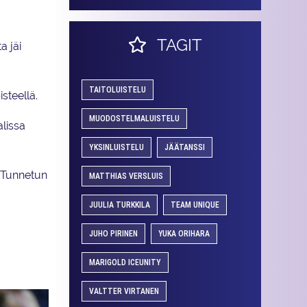
TAGIT
a jäi
TAITOLUISTELU
steellä.
MUODOSTELMALUISTELU
alissa
YKSINLUISTELU
JÄÄTANSSI
. Tunnetun
MATTHIAS VERSLUIS
JUULIA TURKKILA
TEAM UNIQUE
JUHO PIRINEN
YUKA ORIHARA
MARIGOLD ICEUNITY
VALTTER VIRTANEN