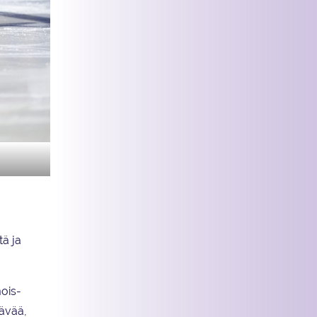
tä ja
mois-
tävää,