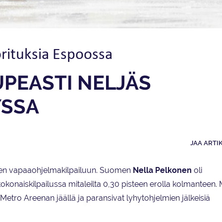
orituksia Espoossa
PEASTI NELJÄS
YSSA
JAA ARTI
sten vapaaohjelmakilpailuun. Suomen
Nella Pelkonen
oli
okonaiskilpailussa mitaleilta 0,30 pisteen erolla kolmanteen.
Metro Areenan jäällä ja paransivat lyhytohjelmien jälkeisiä