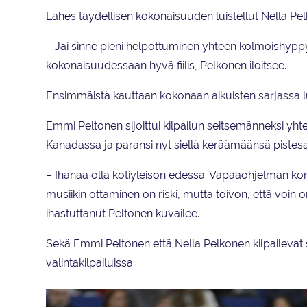
Lähes täydellisen kokonaisuuden luistellut Nella Pel
– Jäi sinne pieni helpottuminen yhteen kolmoishyppyy
kokonaisuudessaan hyvä fiilis, Pelkonen iloitsee.
Ensimmäistä kauttaan kokonaan aikuisten sarjassa lu
Emmi Peltonen sijoittui kilpailun seitsemänneksi yh
Kanadassa ja paransi nyt siellä keräämäänsä pistesal
– Ihanaa olla kotiyleisön edessä. Vapaaohjelman ko
musiikin ottaminen on riski, mutta toivon, että voin om
ihastuttanut Peltonen kuvailee.
Sekä Emmi Peltonen että Nella Pelkonen kilpailevat 
valintakilpailuissa.