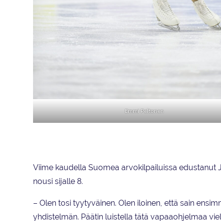
Emmi Peltonen
Viime kaudella Suomea arvokilpailuissa edustanut Ja
nousi sijalle 8.
– Olen tosi tyytyväinen. Olen iloinen, että sain en
yhdistelmän. Päätin luistella tätä vapaaohjelmaa viel