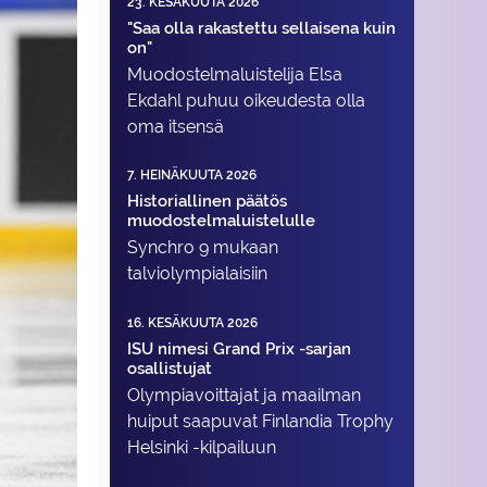
23. KESÄKUUTA 2026
"Saa olla rakastettu sellaisena kuin
on"
Muodostelma­luistelija Elsa
Ekdahl puhuu oikeudesta olla
oma itsensä
7. HEINÄKUUTA 2026
Historiallinen päätös
muodostelmaluistelulle
Synchro 9 mukaan
talviolympialaisiin
16. KESÄKUUTA 2026
ISU nimesi Grand Prix -sarjan
osallistujat
Olympiavoittajat ja maailman
huiput saapuvat Finlandia Trophy
Helsinki -kilpailuun