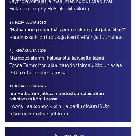
Olympiavoittajat ja maailman huiput saapuvat
Finlandia Trophy Helsinki -kilpailuun
15. KESÄKUUTA 2026
"Haluamme pienentää lajimme ekologista jalanjälkeä"
Kaarinassa kilpailupukuja kierrätetään ja tuunataan
25. KESÄKUUTA 2026
Marigold-alumni haluaa olla lajiväelle läsnä
Tessa Tamminen ajaa muodostelma­luistelun asiaa
ISU:n urheilija­komissiossa
12. KESÄKUUTA 2026
Ida Hellström jatkaa muodostelmaluistelun
teknisessä komiteassa
Leena Laaksonen yksin- ja pariluistelun ISU:n
teknisen komitean johtoon