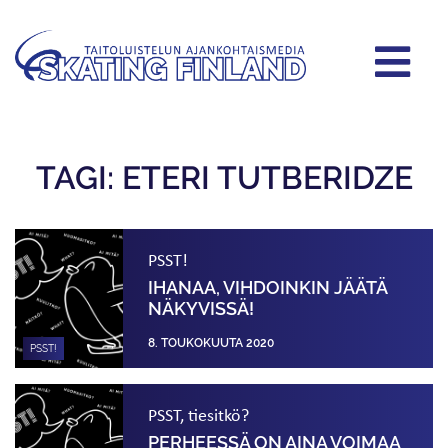
TAGI: ETERI TUTBERIDZE
PSST!
IHANAA, VIHDOINKIN JÄÄTÄ
NÄKYVISSÄ!
8. TOUKOKUUTA 2020
PSST!
PSST, tiesitkö?
PERHEESSÄ ON AINA VOIMAA