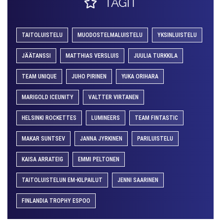
TAGIT
TAITOLUISTELU
MUODOSTELMALUISTELU
YKSINLUISTELU
JÄÄTANSSI
MATTHIAS VERSLUIS
JUULIA TURKKILA
TEAM UNIQUE
JUHO PIRINEN
YUKA ORIHARA
MARIGOLD ICEUNITY
VALTTER VIRTANEN
HELSINKI ROCKETTES
LUMINEERS
TEAM FINTASTIC
MAKAR SUNTSEV
JANNA JYRKINEN
PARILUISTELU
KAISA ARRATEIG
EMMI PELTONEN
TAITOLUISTELUN EM-KILPAILUT
JENNI SAARINEN
FINLANDIA TROPHY ESPOO