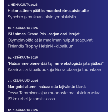
7. HEINÄKUUTA 2026
Historiallinen päätös muodostelmaluistelulle
Synchro 9 mukaan talviolympialaisiin
16. KESÄKUUTA 2026
ISU nimesi Grand Prix -sarjan osallistujat
Olympiavoittajat ja maailman huiput saapuvat
Finlandia Trophy Helsinki -kilpailuun
15. KESÄKUUTA 2026
"Haluamme pienentää lajimme ekologista jalanjälkeä"
Kaarinassa kilpailupukuja kierrätetään ja tuunataan
25. KESÄKUUTA 2026
Marigold-alumni haluaa olla lajiväelle läsnä
Tessa Tamminen ajaa muodostelma­luistelun asiaa
ISU:n urheilija­komissiossa
12. KESÄKUUTA 2026