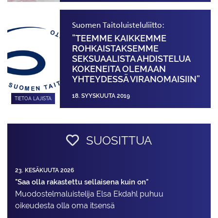
Suomen Taitoluisteluliitto:
”TEEMME KAIKKEMME
ROHKAISTAKSEMME
SEKSUAALISTA AHDISTELUA
KOKENEITA OLEMAAN
YHTEYDESSÄ VIRANOMAISIIN”
18. SYYSKUUTA 2019
TIETOA LAJISTA
SUOSITTUA
23. KESÄKUUTA 2026
"Saa olla rakastettu sellaisena kuin on"
Muodostelma­luistelija Elsa Ekdahl puhuu
oikeudesta olla oma itsensä