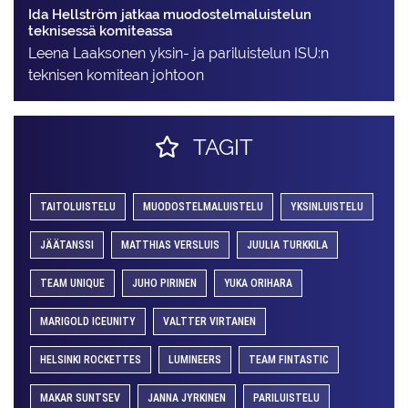
Ida Hellström jatkaa muodostelmaluistelun
teknisessä komiteassa
Leena Laaksonen yksin- ja pariluistelun ISU:n
teknisen komitean johtoon
TAGIT
TAITOLUISTELU
MUODOSTELMALUISTELU
YKSINLUISTELU
JÄÄTANSSI
MATTHIAS VERSLUIS
JUULIA TURKKILA
TEAM UNIQUE
JUHO PIRINEN
YUKA ORIHARA
MARIGOLD ICEUNITY
VALTTER VIRTANEN
HELSINKI ROCKETTES
LUMINEERS
TEAM FINTASTIC
MAKAR SUNTSEV
JANNA JYRKINEN
PARILUISTELU