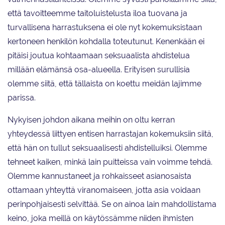
että tavoitteemme taitoluistelusta iloa tuovana ja
turvallisena harrastuksena ei ole nyt kokemuksistaan
kertoneen henkilön kohdalla toteutunut. Kenenkään ei
pitäisi joutua kohtaamaan seksuaalista ahdistelua
millään elämänsä osa-alueella. Erityisen surullisia
olemme siitä, että tällaista on koettu meidän lajimme
parissa.
Nykyisen johdon aikana meihin on oltu kerran
yhteydessä liittyen entisen harrastajan kokemuksiin siitä,
että hän on tullut seksuaalisesti ahdistelluiksi. Olemme
tehneet kaiken, minkä lain puitteissa vain voimme tehdä.
Olemme kannustaneet ja rohkaisseet asianosaista
ottamaan yhteyttä viranomaiseen, jotta asia voidaan
perinpohjaisesti selvittää. Se on ainoa lain mahdollistama
keino, joka meillä on käytössämme niiden ihmisten