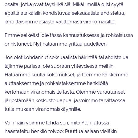
osalta, jotka ovat täysi-ikäisiä. Mikäli meillä olisi syytä
epäillä alaikäisiin kohdistuvaa seksuaalista ahdistelua,
ilmoittaisimme asiasta välittömästi viranomaisille.
Emme selkeästi ole tässä kannustuksessa ja rohkaisussa
onnistuneet. Nyt haluamme yrittää uudelleen.
Jos olet kohdannut seksuaalista häirintää tai ahdistelua
lajimme parissa, ole suoraan yhteydessä meihin.
Haluamme kuulla kokemukset, ja teemme kaikkemme
auttaaksemme ja rohkaistaksemme henkilöitä
kertomaan viranomaisille tästä. Olemme varautuneet
järjestämään keskusteluapua, ja voimme tarvittaessa
tulla mukaan viranomaiskäynnille.
Vain näin voimme tehdä sen, mitä Ylen jutussa
haastateltu henkilö toivoo: Puuttua asiaan vieläkin