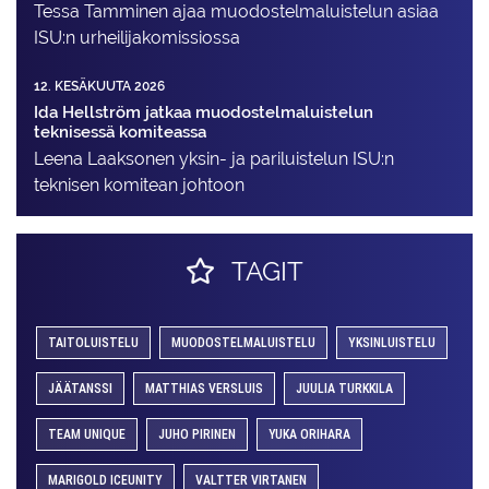
Tessa Tamminen ajaa muodostelma­luistelun asiaa
ISU:n urheilija­komissiossa
12. KESÄKUUTA 2026
Ida Hellström jatkaa muodostelmaluistelun
teknisessä komiteassa
Leena Laaksonen yksin- ja pariluistelun ISU:n
teknisen komitean johtoon
TAGIT
TAITOLUISTELU
MUODOSTELMALUISTELU
YKSINLUISTELU
JÄÄTANSSI
MATTHIAS VERSLUIS
JUULIA TURKKILA
TEAM UNIQUE
JUHO PIRINEN
YUKA ORIHARA
MARIGOLD ICEUNITY
VALTTER VIRTANEN