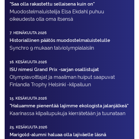
"Saa olla rakastettu sellaisena kuin on"
Muodostelma­luistelija Elsa Ekdahl puhuu
oikeudesta olla oma itsensä
7. HEINÄKUUTA 2026
Historiallinen päätös muodostelmaluistelulle
Synchro 9 mukaan talviolympialaisiin
16. KESÄKUUTA 2026
ISU nimesi Grand Prix -sarjan osallistujat
Olympiavoittajat ja maailman huiput saapuvat
Finlandia Trophy Helsinki -kilpailuun
15. KESÄKUUTA 2026
"Haluamme pienentää lajimme ekologista jalanjälkeä"
Kaarinassa kilpailupukuja kierrätetään ja tuunataan
25. KESÄKUUTA 2026
Marigold-alumni haluaa olla lajiväelle läsnä