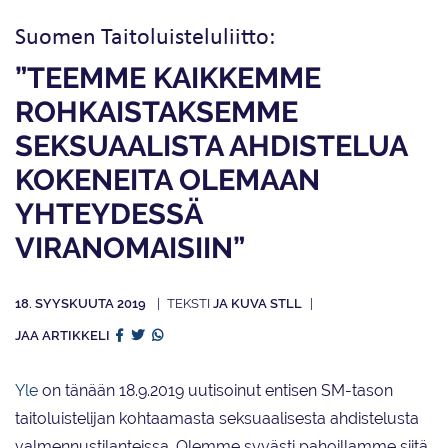
Suomen Taitoluisteluliitto:
”TEEMME KAIKKEMME
ROHKAISTAKSEMME
SEKSUAALISTA AHDISTELUA
KOKENEITA OLEMAAN
YHTEYDESSÄ
VIRANOMAISIIN”
18. SYYSKUUTA 2019
JA KUVA STLL
JAA ARTIKKELI
Yle
on tänään 18.9.2019 uutisoinut entisen SM-tason
taitoluistelijan kohtaamasta seksuaalisesta ahdistelusta
valmennustilanteissa. Olemme syvästi pahoillamme siitä,