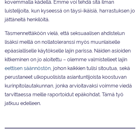
kovemmalla kädellä. Emme voi tehdä sitä ilman
luistelijoita, kun kyseessä on täysi-ikäisiä, harrastuksen jo
jättäneitä henkilöitä.
Täsmennettäköön vielä, että seksuaalisen ahdistelun
lisäksi meillä on nollatoleranssi myös muunlaiselle
epäasialliselle käytökselle lajin parissa. Näiden asioiden
kitkeminen on jo aloitettu – olemme valmistelleet lajin
eettisen säännöstön
, johon kaikkien tulisi sitoutua, sekä
perustaneet ulkopuolisista asiantuntijoista koostuvan
kurinpitolautakunnan, jonka arvioitavaksi voimme viedä
tarvittaessa meille raportoidut epäkohdat. Tämä työ
jatkuu edelleen.