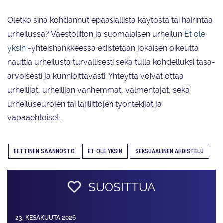
Oletko sinä kohdannut epäasiallista käytöstä tai häirintää
urheilussa? Väestöliiton ja suomalaisen urheilun
Et ole
yksin
-yhteishankkeessa edistetään jokaisen oikeutta
nauttia urheilusta turvallisesti sekä tulla kohdelluksi tasa-
arvoisesti ja kunnioittavasti. Yhteyttä voivat ottaa
urheilijat, urheilijan vanhemmat, valmentajat, sekä
urheiluseurojen tai lajiliittojen työntekijät ja
vapaaehtoiset.
EETTINEN SÄÄNNÖSTÖ
ET OLE YKSIN
SEKSUAALINEN AHDISTELU
SUOSITTUA
23. KESÄKUUTA 2026