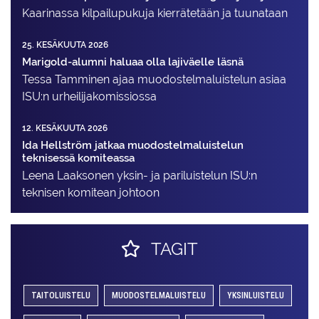
Kaarinassa kilpailupukuja kierrätetään ja tuunataan
25. KESÄKUUTA 2026
Marigold-alumni haluaa olla lajiväelle läsnä
Tessa Tamminen ajaa muodostelma­luistelun asiaa
ISU:n urheilija­komissiossa
12. KESÄKUUTA 2026
Ida Hellström jatkaa muodostelmaluistelun
teknisessä komiteassa
Leena Laaksonen yksin- ja pariluistelun ISU:n
teknisen komitean johtoon
TAGIT
TAITOLUISTELU
MUODOSTELMALUISTELU
YKSINLUISTELU