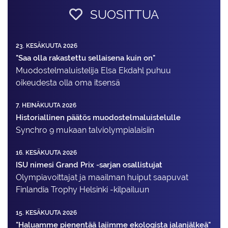
SUOSITTUA
23. KESÄKUUTA 2026
"Saa olla rakastettu sellaisena kuin on"
Muodostelma­luistelija Elsa Ekdahl puhuu
oikeudesta olla oma itsensä
7. HEINÄKUUTA 2026
Historiallinen päätös muodostelmaluistelulle
Synchro 9 mukaan talviolympialaisiin
16. KESÄKUUTA 2026
ISU nimesi Grand Prix -sarjan osallistujat
Olympiavoittajat ja maailman huiput saapuvat
Finlandia Trophy Helsinki -kilpailuun
15. KESÄKUUTA 2026
"Haluamme pienentää lajimme ekologista jalanjälkeä"