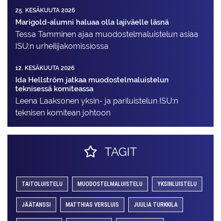
25. KESÄKUUTA 2026
Marigold-alumni haluaa olla lajiväelle läsnä
Tessa Tamminen ajaa muodostelma­luistelun asiaa
ISU:n urheilija­komissiossa
12. KESÄKUUTA 2026
Ida Hellström jatkaa muodostelmaluistelun
teknisessä komiteassa
Leena Laaksonen yksin- ja pariluistelun ISU:n
teknisen komitean johtoon
TAGIT
TAITOLUISTELU
MUODOSTELMALUISTELU
YKSINLUISTELU
JÄÄTANSSI
MATTHIAS VERSLUIS
JUULIA TURKKILA