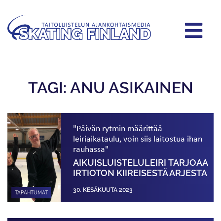
TAGI: ANU ASIKAINEN
"Päivän rytmin määrittää
leiriaikataulu, voin siis laitostua ihan
rauhassa"
AIKUIS­­LUISTELULEIRI TARJOAA
IRTIOTON KIIREISESTÄ ARJESTA
30. KESÄKUUTA 2023
TAPAHTUMAT