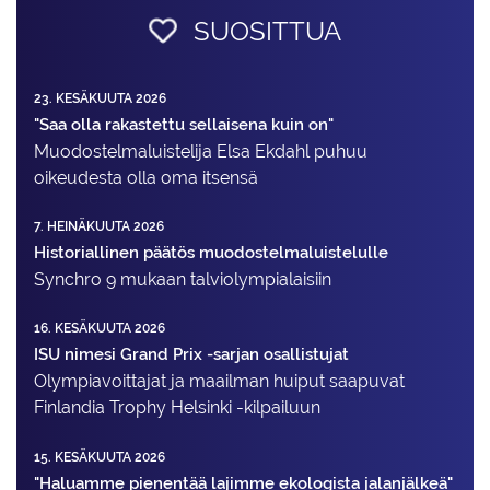
SUOSITTUA
23. KESÄKUUTA 2026
"Saa olla rakastettu sellaisena kuin on"
Muodostelma­luistelija Elsa Ekdahl puhuu
oikeudesta olla oma itsensä
7. HEINÄKUUTA 2026
Historiallinen päätös muodostelmaluistelulle
Synchro 9 mukaan talviolympialaisiin
16. KESÄKUUTA 2026
ISU nimesi Grand Prix -sarjan osallistujat
Olympiavoittajat ja maailman huiput saapuvat
Finlandia Trophy Helsinki -kilpailuun
15. KESÄKUUTA 2026
"Haluamme pienentää lajimme ekologista jalanjälkeä"