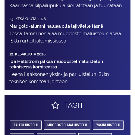
Kaarinassa kilpailupukuja kierrätetään ja tuunataan
25. KESÄKUUTA 2026
Marigold-alumni haluaa olla lajiväelle läsnä
Tessa Tamminen ajaa muodostelma­luistelun asiaa
ISU:n urheilija­komissiossa
12. KESÄKUUTA 2026
Ida Hellström jatkaa muodostelmaluistelun
teknisessä komiteassa
Leena Laaksonen yksin- ja pariluistelun ISU:n
teknisen komitean johtoon
TAGIT
TAITOLUISTELU
MUODOSTELMALUISTELU
YKSINLUISTELU