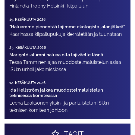
Finlandia Trophy Helsinki -kilpailuun
15. KESÄKUUTA 2026
"Haluamme pienentää lajimme ekologista jalanjälkeä"
Kaarinassa kilpailupukuja kierrätetään ja tuunataan
25. KESÄKUUTA 2026
Marigold-alumni haluaa olla lajiväelle läsnä
Tessa Tamminen ajaa muodostelma­luistelun asiaa
ISU:n urheilija­komissiossa
12. KESÄKUUTA 2026
Ida Hellström jatkaa muodostelmaluistelun
teknisessä komiteassa
Leena Laaksonen yksin- ja pariluistelun ISU:n
teknisen komitean johtoon
TAGIT