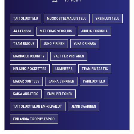
TAITOLUISTELU
MUODOSTELMALUISTELU
YKSINLUISTELU
JÄÄTANSSI
MATTHIAS VERSLUIS
JUULIA TURKKILA
TEAM UNIQUE
JUHO PIRINEN
YUKA ORIHARA
MARIGOLD ICEUNITY
VALTTER VIRTANEN
HELSINKI ROCKETTES
LUMINEERS
TEAM FINTASTIC
MAKAR SUNTSEV
JANNA JYRKINEN
PARILUISTELU
KAISA ARRATEIG
EMMI PELTONEN
TAITOLUISTELUN EM-KILPAILUT
JENNI SAARINEN
FINLANDIA TROPHY ESPOO