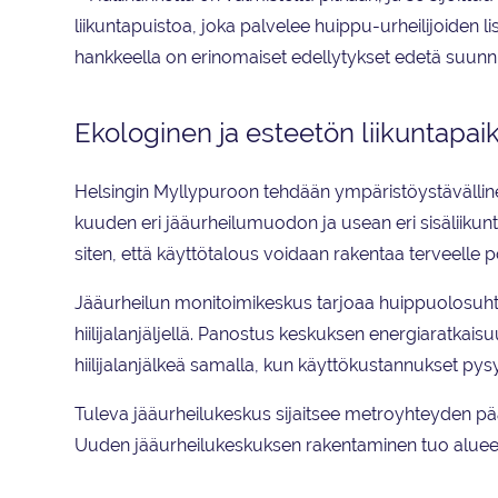
liikuntapuistoa, joka palvelee huippu-urheilijoiden li
hankkeella on erinomaiset edellytykset edetä suunni
Ekologinen ja esteetön liikuntapai
Helsingin Myllypuroon tehdään ympäristöystävällinen
kuuden eri jääurheilumuodon ja usean eri sisäliikun
siten, että käyttötalous voidaan rakentaa terveelle p
Jääurheilun monitoimikeskus tarjoaa huippuolosuht
hiilijalanjäljellä. Panostus keskuksen energiaratkais
hiilijalanjälkeä samalla, kun käyttökustannukset pys
Tuleva jääurheilukeskus sijaitsee metroyhteyden pää
Uuden jääurheilukeskuksen rakentaminen tuo alueel