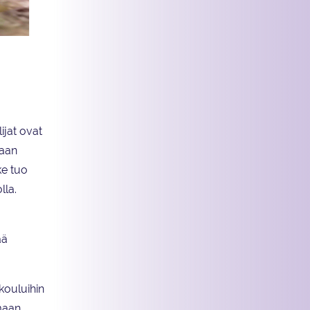
ijat ovat
paan
ke tuo
lla.
a
ää
ukouluihin
amaan