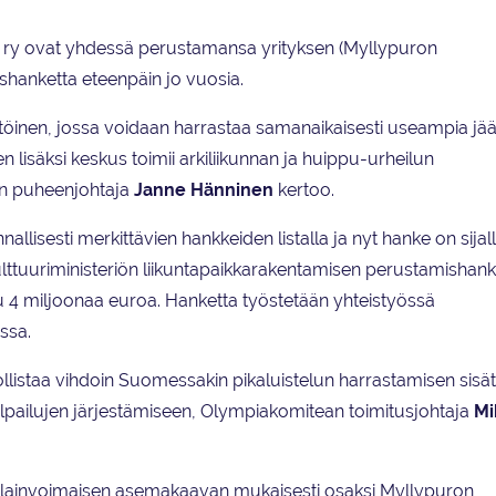
tto ry ovat yhdessä perustamansa yrityksen (Myllypuron
shanketta eteenpäin jo vuosia.
nen, jossa voidaan harrastaa samanaikaisesti useampia jää
lisäksi keskus toimii arkiliikunnan ja huippu-urheilun
en puheenjohtaja
Janne Hänninen
kertoo.
lisesti merkittävien hankkeiden listalla ja nyt hanke on sijall
lttuuriministeriön liikuntapaikkarakentamisen perustamishan
u 4 miljoonaa euroa. Hanketta työstetään yhteistyössä
ssa.
ollistaa vihdoin Suomessakin pikaluistelun harrastamisen sisäti
ilpailujen järjestämiseen, Olympiakomitean toimitusjohtaja
Mi
ttuu lainvoimaisen asemakaavan mukaisesti osaksi Myllypuron