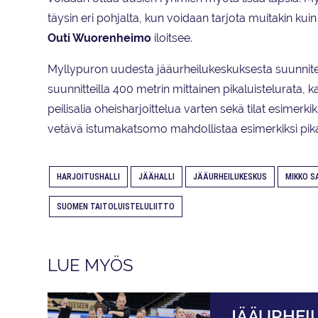
täysin eri pohjalta, kun voidaan tarjota muitakin kui
Outi Wuorenheimo
iloitsee.
Myllypuron uudesta jääurheilukeskuksesta suunnitell
suunnitteilla 400 metrin mittainen pikaluistelurata, 
peilisalia oheisharjoittelua varten sekä tilat esimerk
vetävä istumakatsomo mahdollistaa esimerkiksi pik
HARJOITUSHALLI
JÄÄHALLI
JÄÄURHEILUKESKUS
MIKKO S
SUOMEN TAITOLUISTELULIITTO
LUE MYÖS
JÄÄURHEI