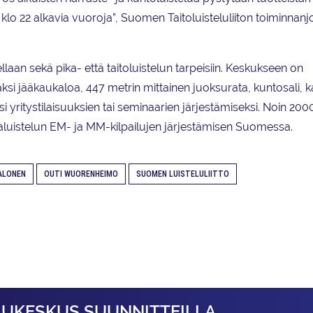
n klo 22 alkavia vuoroja”, Suomen Taitoluisteluliiton toiminnanj
aan sekä pika- että taitoluistelun tarpeisiin. Keskukseen on
kaksi jääkaukaloa, 447 metrin mittainen juoksurata, kuntosali, k
iksi yritystilaisuuksien tai seminaarien järjestämiseksi. Noin 20
aluistelun EM- ja MM-kilpailujen järjestämisen Suomessa.
ALONEN
OUTI WUORENHEIMO
SUOMEN LUISTELULIITTO
LUKESKUS SUUNNITTEILLA