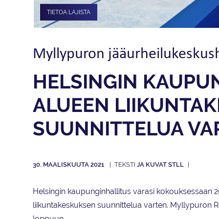
TIETOA LAJISTA
Myllypuron jääurheilukeskus
HELSINGIN KAUPUN
ALUEEN LIIKUNTA­
SUUNNITTELUA VA
30. MAALISKUUTA 2021
JA KUVAT STLL
Helsingin kaupunginhallitus varasi kokouksessaan 2
liikuntakeskuksen suunnittelua varten. Myllypuron 
loppuun.