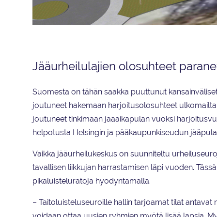
Havainnekuva suunnitteilla olevasta jääurheilukeskuksesta.
Jääurheilulajien olosuhteet parane
Suomesta on tähän saakka puuttunut kansainväliset mi
joutuneet hakemaan harjoitusolosuhteet ulkomailta. 
joutuneet tinkimään jääaikapulan vuoksi harjoitusvuo
helpotusta Helsingin ja pääkaupunkiseudun jääpulaan
Vaikka jääurheilukeskus on suunniteltu urheiluseuro
tavallisen liikkujan harrastamisen läpi vuoden. Tässä
pikaluisteluratoja hyödyntämällä.
– Taitoluisteluseuroille hallin tarjoamat tilat antav
voidaan ottaa uusien ryhmien myötä lisää lapsia. My