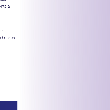
ohtaja
aksi
00 henkeä