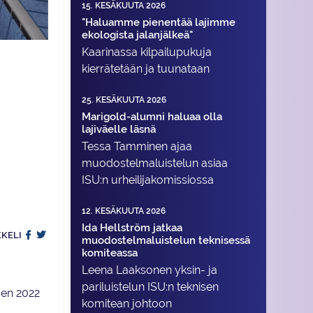
15. KESÄKUUTA 2026
"Haluamme pienentää lajimme
ekologista jalanjälkeä"
Kaarinassa kilpailupukuja
kierrätetään ja tuunataan
25. KESÄKUUTA 2026
Marigold-alumni haluaa olla
lajiväelle läsnä
Tessa Tamminen ajaa
muodostelma­luistelun asiaa
ISU:n urheilija­komissiossa
12. KESÄKUUTA 2026
Ida Hellström jatkaa
KKELI
muodostelmaluistelun teknisessä
komiteassa
Leena Laaksonen yksin- ja
pariluistelun ISU:n teknisen
den 2022
komitean johtoon