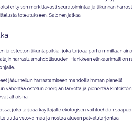
säksi erityisen merkittävästi seuratoimintaa ja liikunnan harrast
ttelusta toteutukseen, Salonen jatkaa.
kka
 ja esteetön liikuntapaikka, joka tarjoaa parhaimmillaan aina
talajin harrastusmahdollisuuden. Hankkeen elinkaarimalli on 
ohjalle.
eet jääurheilun harrastamiseen mahdollisimman pienellä
uun vähentää ostetun energian tarvetta ja pienentää kiinteistön
yvät alhaisina.
ssä, joka tarjoaa käyttäjälle ekologisen vaihtoehdon saapua 
le uutta vetovoimaa ja nostaa alueen palvelutarjontaa.