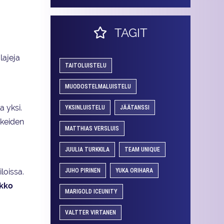
TAGIT
lajeja
TAITOLUISTELU
MUODOSTELMALUISTELU
a yksi.
YKSINLUISTELU
JÄÄTANSSI
kkeiden
MATTHIAS VERSLUIS
JUULIA TURKKILA
TEAM UNIQUE
JUHO PIRINEN
YUKA ORIHARA
loissa.
kko
MARIGOLD ICEUNITY
VALTTER VIRTANEN