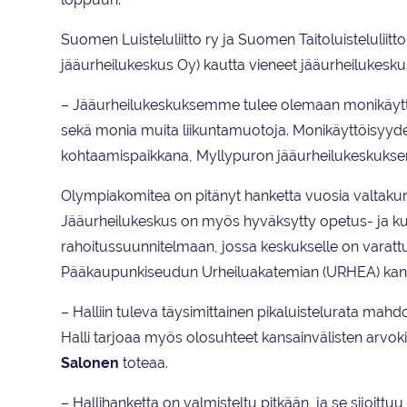
Suomen Luisteluliitto ry ja Suomen Taitoluistelulii
jääurheilukeskus Oy) kautta vieneet jääurheilukesku
– Jääurheilukeskuksemme tulee olemaan monikäyttöi
sekä monia muita liikuntamuotoja. Monikäyttöisyyden 
kohtaamispaikkana, Myllypuron jääurheilukeskuks
Olympiakomitea on pitänyt hanketta vuosia valtakunnal
Jääurheilukeskus on myös hyväksytty opetus- ja ku
rahoitussuunnitelmaan, jossa keskukselle on varatt
Pääkaupunkiseudun Urheiluakatemian (URHEA) kan
– Halliin tuleva täysimittainen pikaluistelurata mahd
Halli tarjoaa myös olosuhteet kansainvälisten arvok
Salonen
toteaa.
– Hallihanketta on valmisteltu pitkään, ja se sijoi