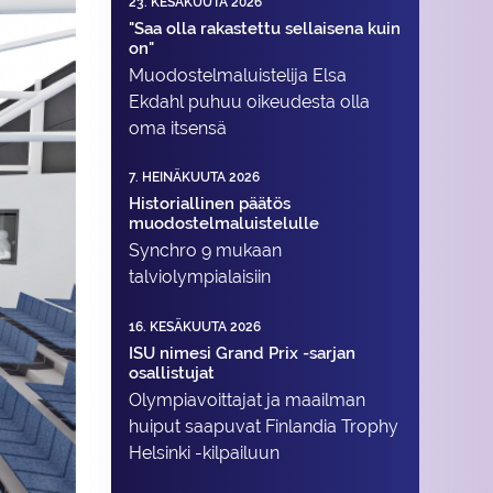
23. KESÄKUUTA 2026
"Saa olla rakastettu sellaisena kuin
on"
Muodostelma­luistelija Elsa
Ekdahl puhuu oikeudesta olla
oma itsensä
7. HEINÄKUUTA 2026
Historiallinen päätös
muodostelmaluistelulle
Synchro 9 mukaan
talviolympialaisiin
16. KESÄKUUTA 2026
ISU nimesi Grand Prix -sarjan
osallistujat
Olympiavoittajat ja maailman
huiput saapuvat Finlandia Trophy
Helsinki -kilpailuun