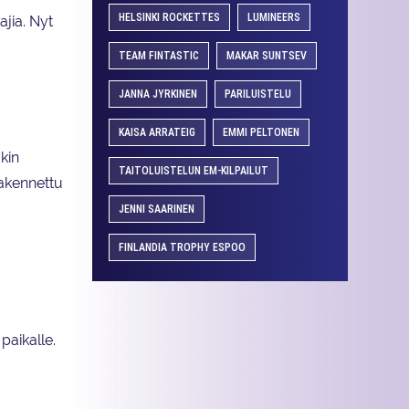
HELSINKI ROCKETTES
LUMINEERS
ajia. Nyt
TEAM FINTASTIC
MAKAR SUNTSEV
JANNA JYRKINEN
PARILUISTELU
KAISA ARRATEIG
EMMI PELTONEN
kin
TAITOLUISTELUN EM-KILPAILUT
rakennettu
JENNI SAARINEN
FINLANDIA TROPHY ESPOO
paikalle.