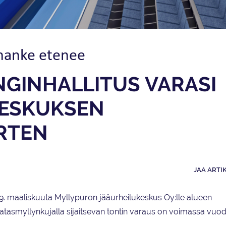
hanke etenee
GIN­HALLITUS VARASI
KESKUKSEN
RTEN
JAA ARTI
9. maaliskuuta Myllypuron jääurheilukeskus Oy:lle alueen
Ratasmyllynkujalla sijaitsevan tontin varaus on voimassa vuo