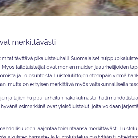
vat merkittävästi
tat täyttävä pikaluisteluhalli. Suomalaiset huippupikaluistel
Myös taitoluistelijat ovat monien muiden jääurheilijoiden ta
roista ja -olosuhteista. Luisteluliittojen eteenpäin viemä han
, mutta on erityisen merkittävä myös valtakunnallisella taso
jen ja lajien huippu-urheilun näkökulmasta, halli mahdollista
 hyvänä esimerkkinä ovat yleisöluistelut, joita voidaan järjest
at mahdollisuuden laajentaa toimintaansa merkittävästi. Luistel
ös aikuisten harraste- ja kuntoluistelua pystytään tuotteist