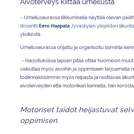
Aivoterveys kiittää urheilusta
– Urheiluseurassa liikkumisella näyttää olevan päät
dosentti
Eero Haapala
Jyväskylän yliopiston liikunta
yksiköstä.
Urheiluseurassa ohjattu ja organisoitu toiminta ka
– Harjoituksissa lapsen pitää ottaa huomioon muut l
vaikuttaa myös aivoihin ja oppimiseen tarjoamalla m
todennäköisimmin myös reipasta ja rasittavaa liikunta
aivoterveyden että motoriikan kannalta, hän korost
Motoriset taidot heijastuvat sel
oppimisen.