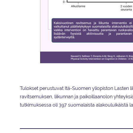
Kuvatiivistelmä tutkimuksen tuloksista. Kuva Eero Haap
Tulokset perustuvat Itä-Suomen yliopiston Lasten liik
ravitsemuksen, liikunnan ja paikoillaanolon yhtey
tutkimuksessa oli 397 suomalaista alakouluikäistä la