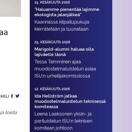
15. KESÄKUUTA 2026
"Haluamme pienentää lajimme
ekologista jalanjälkeä"
Kaarinassa kilpailupukuja
aa
kierrätetään ja tuunataan
25. KESÄKUUTA 2026
Marigold-alumni haluaa olla
lajiväelle läsnä
Tessa Tamminen ajaa
muodostelma­luistelun asiaa
ISU:n urheilija­komissiossa
12. KESÄKUUTA 2026
Ida Hellström jatkaa
KKELI
muodostelmaluistelun teknisessä
komiteassa
a toista
Leena Laaksonen yksin- ja
pariluistelun ISU:n teknisen
komitean johtoon