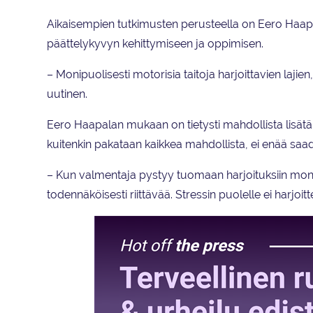
Aikaisempien tutkimusten perusteella on Eero Haapal
päättelykyvyn kehittymiseen ja oppimisen.
– Monipuolisesti motorisia taitoja harjoittavien lajie
uutinen.
Eero Haapalan mukaan on tietysti mahdollista lisätä
kuitenkin pakataan kaikkea mahdollista, ei enää saada
– Kun valmentaja pystyy tuomaan harjoituksiin moni
todennäköisesti riittävää. Stressin puolelle ei harj