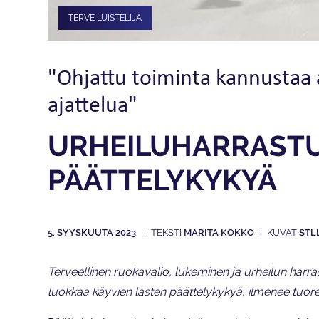
TERVE LUISTELIJA
"Ohjattu toiminta kannustaa
ajattelua"
URHEILUHARRASTU
PÄÄTTELYKYKYÄ
5. SYYSKUUTA 2023
MARITA KOKKO
STL
Terveellinen ruokavalio, lukeminen ja urheilun harr
luokkaa käyvien lasten päättelykykyä, ilmenee tuor