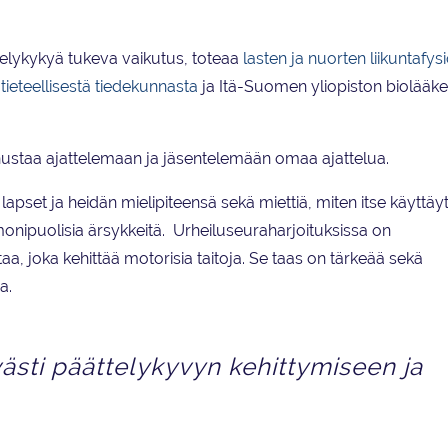
telykykyä tukeva vaikutus, toteaa
lasten ja nuorten liikuntafys
tieteellisestä tiedekunnasta
ja Itä-Suomen yliopiston biolääke
nnustaa ajattelemaan ja jäsentelemään omaa ajattelua.
apset ja heidän mielipiteensä sekä miettiä, miten itse käyttäy
onipuolisia ärsykkeitä. Urheiluseuraharjoituksissa on
a, joka kehittää motorisia taitoja. Se taas on tärkeää sekä
aa.
västi päättelykyvyn kehittymiseen ja