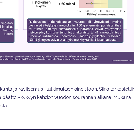
ala
unta ja ravitsemus -tutkimuksen aineistoon. Siinä tarkasteltii
ksiä päättelykykyyn kahden vuoden seurannan aikana. Mukana
sta.