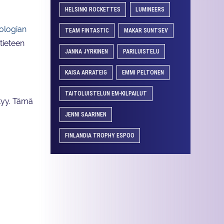
HELSINKI ROCKETTES
LUMINEERS
iologian
TEAM FINTASTIC
MAKAR SUNTSEV
tieteen
JANNA JYRKINEN
PARILUISTELU
KAISA ARRATEIG
EMMI PELTONEN
TAITOLUISTELUN EM-KILPAILUT
tyy. Tämä
JENNI SAARINEN
FINLANDIA TROPHY ESPOO