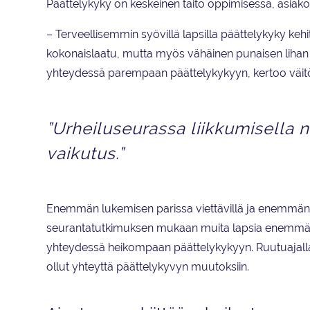
Päättelykyky on keskeinen taito oppimisessa, asia
– Terveellisemmin syövillä lapsilla päättelykyky kehi
kokonaislaatu, mutta myös vähäinen punaisen lihan 
yhteydessä parempaan päättelykykyyn, kertoo väitö
”Urheiluseurassa liikkumisella 
vaikutus.”
Enemmän lukemisen parissa viettävillä ja enemmän urh
seurantatutkimuksen mukaan muita lapsia enemmän. T
yhteydessä heikompaan päättelykykyyn. Ruutuajalla, k
ollut yhteyttä päättelykyvyn muutoksiin.