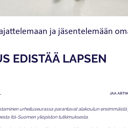
 ajattelemaan ja jäsentelemään om
S EDISTÄÄ LAPSEN
L
JAA ARTI
astaminen urheiluseurassa parantavat alakoulun ensimmäistä j
eesta Itä-Suomen yliopiston tutkimuksesta.