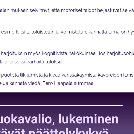
an mukaan selvinnyt, että motoriset taidot heijastuvat selvä
n, esimerkiksi taitoluistelun ja voimistelun, kannalta tämä on h
 harjoituksiin myös kognitiivista näkökulmaa. Jos harjoitusoh
 aikaiseksi parhaita tuloksia.
puolista liikkumista ja kivaa kanssakäymistä kavereiden kans
oittelua kannata viedä, Eero Haapala summaa.