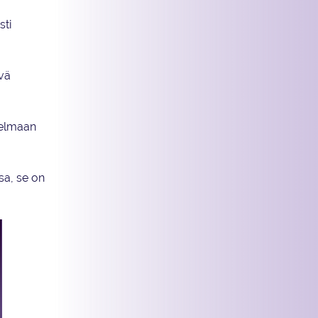
sti
yvä
jelmaan
sa, se on