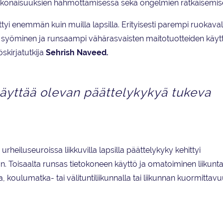
kokonaisuuksien hahmottamisessa sekä ongelmien ratkaisemis
ttyi enemmän kuin muilla lapsilla. Erityisesti parempi ruokava
syöminen ja runsaampi vähärasvaisten maitotuotteiden käyttö
skirjatutkija
Sehrish Naveed.
näyttää olevan päättelykykyä tukeva
eiluseuroissa liikkuvilla lapsilla päättelykyky kehittyi
oisaalta runsas tietokoneen käyttö ja omatoiminen liikunta 
oulumatka- tai välituntiliikunnalla tai liikunnan kuormittavu