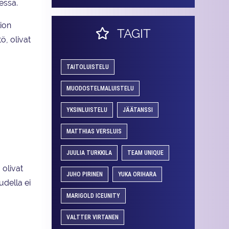
essa.
lion
TAGIT
, olivat
TAITOLUISTELU
MUODOSTELMALUISTELU
YKSINLUISTELU
JÄÄTANSSI
MATTHIAS VERSLUIS
JUULIA TURKKILA
TEAM UNIQUE
olivat
JUHO PIRINEN
YUKA ORIHARA
udella ei
MARIGOLD ICEUNITY
VALTTER VIRTANEN