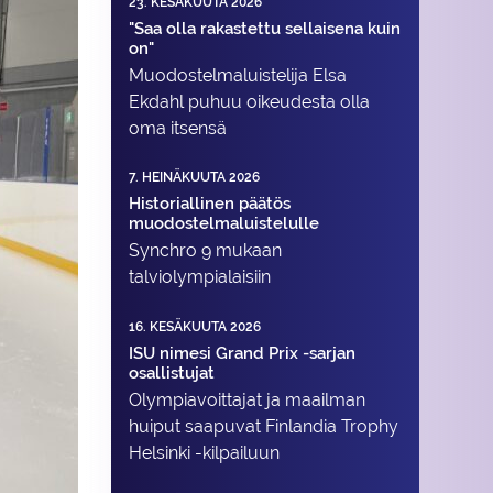
23. KESÄKUUTA 2026
"Saa olla rakastettu sellaisena kuin
on"
Muodostelma­luistelija Elsa
Ekdahl puhuu oikeudesta olla
oma itsensä
7. HEINÄKUUTA 2026
Historiallinen päätös
muodostelmaluistelulle
Synchro 9 mukaan
talviolympialaisiin
16. KESÄKUUTA 2026
ISU nimesi Grand Prix -sarjan
osallistujat
Olympiavoittajat ja maailman
huiput saapuvat Finlandia Trophy
Helsinki -kilpailuun