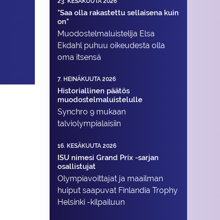
23. KESÄKUUTA 2026
"Saa olla rakastettu sellaisena kuin
on"
Muodostelma­luistelija Elsa
Ekdahl puhuu oikeudesta olla
oma itsensä
7. HEINÄKUUTA 2026
Historiallinen päätös
muodostelmaluistelulle
Synchro 9 mukaan
talviolympialaisiin
16. KESÄKUUTA 2026
ISU nimesi Grand Prix -sarjan
osallistujat
Olympiavoittajat ja maailman
huiput saapuvat Finlandia Trophy
Helsinki -kilpailuun