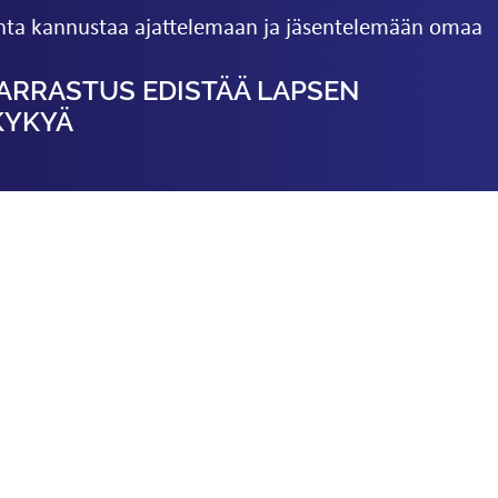
nta kannustaa ajattelemaan ja jäsentelemään omaa
ARRASTUS EDISTÄÄ LAPSEN
KYKYÄ