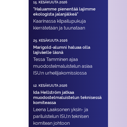
15. KESÄKUUTA 2026
"Haluamme pienentää lajimme
ekologista jalanjälkeä"
Kaarinassa kilpailupukuja
kierrätetään ja tuunataan
25. KESÄKUUTA 2026
Marigold-alumni haluaa olla
lajiväelle läsnä
Tessa Tamminen ajaa
muodostelma­luistelun asiaa
ISU:n urheilija­komissiossa
12. KESÄKUUTA 2026
Ida Hellström jatkaa
muodostelmaluistelun teknisessä
komiteassa
Leena Laaksonen yksin- ja
pariluistelun ISU:n teknisen
komitean johtoon